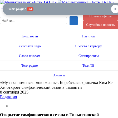
12+
Толк радио
LIVE
Прямые эфиры
Случайная новость
Толковости
Научпоп
Учись как надо
С места в карьеру
Слово школам
Спецпроекты
Толк радио
Толк ТВ
Анонсы
«Музыка поменяла мою жизнь». Корейская скрипачка Ким Ке
Хи откроет симфонический сезон в Тольятти
8 сентября 2025
Редакция
Открытие симфонического сезона в Тольяттинской