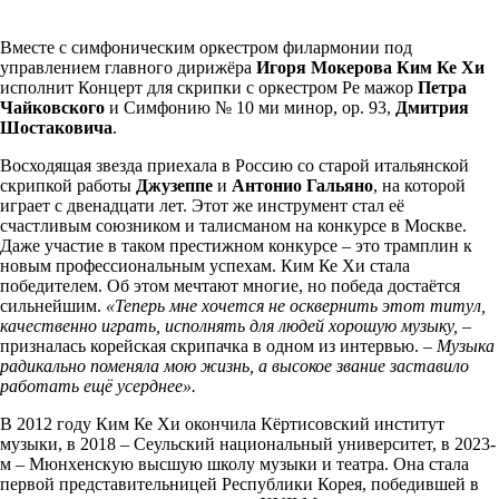
Вместе с симфоническим оркестром филармонии под
управлением главного дирижёра
Игоря Мокерова Ким Ке Хи
исполнит Концерт для скрипки с оркестром Ре мажор
Петра
Чайковского
и Симфонию № 10 ми минор, op. 93,
Дмитрия
Шостаковича
.
Восходящая звезда приехала в Россию со старой итальянской
скрипкой работы
Джузеппе
и
Антонио Гальяно
, на которой
играет с двенадцати лет. Этот же инструмент стал её
счастливым союзником и талисманом на конкурсе в Москве.
Даже участие в таком престижном конкурсе – это трамплин к
новым профессиональным успехам. Ким Ке Хи стала
победителем. Об этом мечтают многие, но победа достаётся
сильнейшим.
«Теперь мне хочется не осквернить этот титул,
качественно играть, исполнять для людей хорошую музыку,
–
призналась корейская скрипачка в одном из интервью.
– Музыка
радикально поменяла мою жизнь, а высокое звание заставило
работать ещё усерднее».
В 2012 году Ким Ке Хи окончила Кёртисовский институт
музыки, в 2018 – Сеульский национальный университет, в 2023-
м – Мюнхенскую высшую школу музыки и театра. Она стала
первой представительницей Республики Корея, победившей в