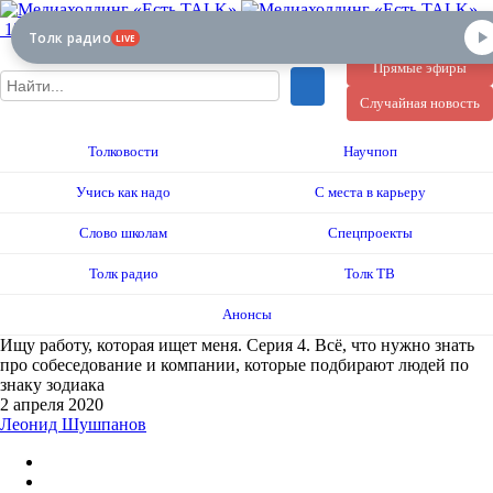
12+
Толк радио
LIVE
Прямые эфиры
Случайная новость
Толковости
Научпоп
Учись как надо
С места в карьеру
Слово школам
Спецпроекты
Толк радио
Толк ТВ
Анонсы
Ищу работу, которая ищет меня. Серия 4. Всё, что нужно знать
про собеседование и компании, которые подбирают людей по
знаку зодиака
2 апреля 2020
Леонид Шушпанов