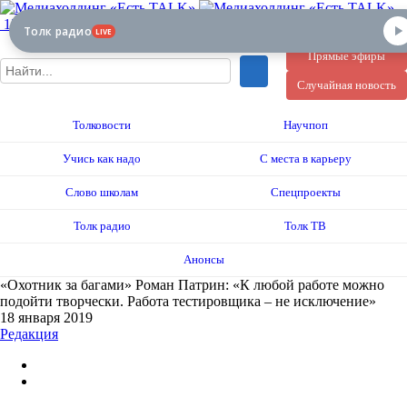
12+
Толк радио
LIVE
Прямые эфиры
Случайная новость
Толковости
Научпоп
Учись как надо
С места в карьеру
Слово школам
Спецпроекты
Толк радио
Толк ТВ
Анонсы
«Охотник за багами» Роман Патрин: «К любой работе можно
подойти творчески. Работа тестировщика – не исключение»
18 января 2019
Редакция