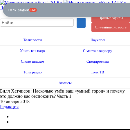
12+
Толк радио
LIVE
Прямые эфиры
Случайная новость
Толковости
Научпоп
Учись как надо
С места в карьеру
Слово школам
Спецпроекты
Толк радио
Толк ТВ
Анонсы
Билл Хатчисон: Насколько умён ваш «умный город» и почему
это должно вас беспокоить? Часть 1
10 января 2018
Редакция