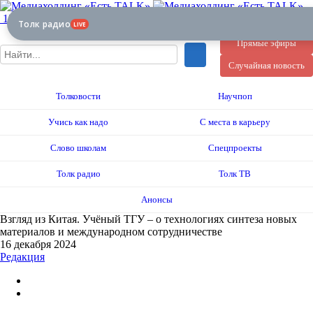
12+
Толк радио
LIVE
Прямые эфиры
Случайная новость
Толковости
Научпоп
Учись как надо
С места в карьеру
Слово школам
Спецпроекты
Толк радио
Толк ТВ
Анонсы
Взгляд из Китая. Учёный ТГУ – о технологиях синтеза новых
материалов и международном сотрудничестве
16 декабря 2024
Редакция