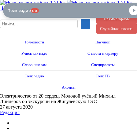
12+
Толк радио
LIVE
Прямые эфиры
Случайная новость
Толковости
Научпоп
Учись как надо
С места в карьеру
Слово школам
Спецпроекты
Толк радио
Толк ТВ
Анонсы
Электричество от 20 сердец. Молодой учёный Михаил
Линдеров об экскурсии на Жигулёвскую ГЭС
27 августа 2020
Редакция