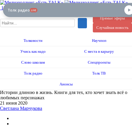
12+
Толк радио
LIVE
Прямые эфиры
Случайная новость
Толковости
Научпоп
Учись как надо
С места в карьеру
Слово школам
Спецпроекты
Толк радио
Толк ТВ
Анонсы
Истории длиною в жизнь. Книги для тех, кто хочет знать всё о
любимых персонажах
21 июня 2020
Светлана Марчукова