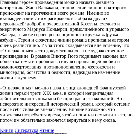
Главным героем произведения можно назвать бывшего
каторжника Жана Вальжана, становление личности которого
происходит на протяжении всего романа. Именно во
взаимодействии с ним раскрываются образы других
персонажей: доброй и очаровательной Козетты, смелого и
энергичного Мариуса Понмерси, прямолинейного и упрямого
Жавера, а также героев революционного кружка «Друзья
азбуки». Герои и сюжетные линии романа прописаны автором
очень реалистично. Из-за этого складывается впечатление, что
«Отверженные» – это документальное, а не художественное
произведение. В романе Виктор Гюго поднимает важные для
общества темы и проблемы: силу всепрощающей любви и
самопожертвования, противопоставление жестокости и
милосердия, богатства и бедности, надежды на изменение
жизни к лучшему.
«Отверженных» можно назвать энциклопедией французской
жизни первой трети XIX века, в которой неприглядная
действительность показана без прикрас и сглаживаний. Это
невероятно интересный исторический роман, который оставит
после себя сильное впечатление. Вполне возможно, что
читателям потребуется время, чтобы понять и осмыслить его, но
потом им обязательно захочется вернуться к нему снова.
Книги
Литература
Чтение