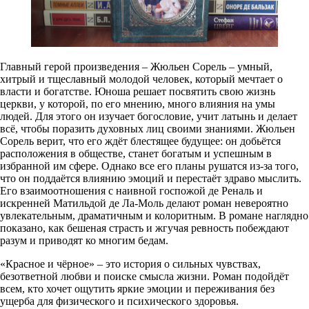
Главный герой произведения – Жюльен Сорель – умный,
хитрый и тщеславный молодой человек, который мечтает о
власти и богатстве. Юноша решает посвятить свою жизнь
церкви, у которой, по его мнению, много влияния на умы
людей. Для этого он изучает богословие, учит латынь и делает
всё, чтобы поразить духовных лиц своими знаниями. Жюльен
Сорель верит, что его ждёт блестящее будущее: он добьётся
расположения в обществе, станет богатым и успешным в
избранной им сфере. Однако все его планы рушатся из-за того,
что он поддаётся влиянию эмоций и перестаёт здраво мыслить.
Его взаимоотношения с наивной госпожой де Реналь и
искренней Матильдой де Ла-Моль делают роман невероятно
увлекательным, драматичным и колоритным. В романе наглядно
показано, как бешеная страсть и жгучая ревность побеждают
разум и приводят ко многим бедам.
«Красное и чёрное» – это история о сильных чувствах,
безответной любви и поиске смысла жизни. Роман подойдёт
всем, кто хочет ощутить яркие эмоции и переживания без
ущерба для физического и психического здоровья.