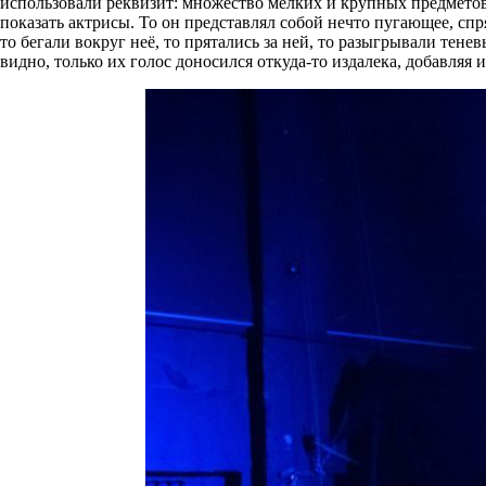
использовали реквизит: множество мелких и крупных предметов,
показать актрисы. То он представлял собой нечто пугающее, сп
то бегали вокруг неё, то прятались за ней, то разыгрывали тене
видно, только их голос доносился откуда-то издалека, добавляя 