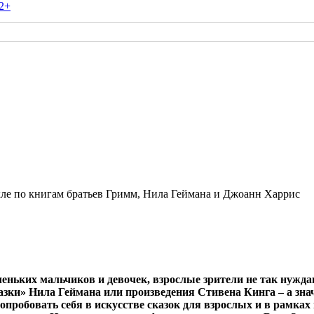
2+
акле по книгам братьев Гримм, Нила Геймана и Джоанн Харрис
леньких мальчиков и девочек, взрослые зрители не так нужд
азки» Нила Геймана или произведения Стивена Кинга – а зна
опробовать себя в искусстве сказок для взрослых и в рамка