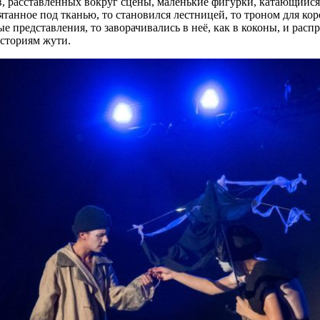
 расставленных вокруг сцены, маленькие фигурки, катающийся п
рятанное под тканью, то становился лестницей, то троном для к
вые представления, то заворачивались в неё, как в коконы, и ра
историям жути.