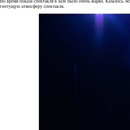
Во время показа спектакля в зале было очень жарко. Казалось, 
гнетущую атмосферу спектакля.