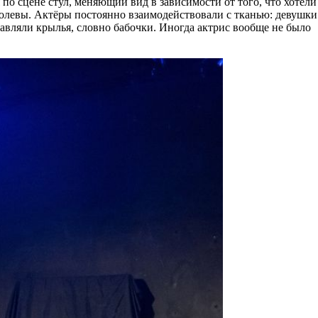
о сцене стул, меняющий вид в зависимости от того, что хотели
оролевы. Актёры постоянно взаимодействовали с тканью: девушки
справляли крылья, словно бабочки. Иногда актрис вообще не было