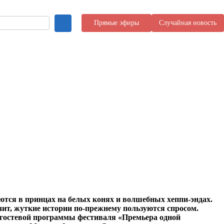
Прямые эфиры
Случайная новость
аются в принцах на белых конях и волшебных хеппи-эндах.
чит, жуткие истории по-прежнему пользуются спросом.
х гостевой программы фестиваля «Премьера одной