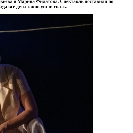
овьева и Марина Филатова. Спектакль поставили по
да все дети точно ушли спать.