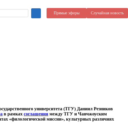
Прямые эфиры
Случайная новость
сударственного университета (ТГУ) Даниил Резников
та
в рамках
соглашения
между ТГУ и Чанчжоуским
татах «филологической миссии», культурных различиях