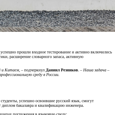
а успешно прошли входное тестирование и активно включились
тики, расширение словарного запаса, активную
й и Китаем, –
подчеркнул
Даниил Резников
.
– Наша задача –
профессиональную среду в России.
 студенты, успешно освоившие русский язык, смогут
ат диплом бакалавра и квалификацию инженера.
нципах погружения в языковую среду: