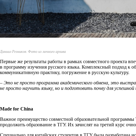
Даниил Резников. Фото из личного архива
Первые же результаты работы в рамках совместного проекта вп
в программу изучения русского языка. Комплексный подход к о
коммуникативную практику, погружение в русскую культуру.
– Это не просто программа академического обмена, это выстр
не просто научить языку, но и подготовить почву для успешной
Made
for
China
Важное преимущество совместной образовательной программы ТГ
продолжить образование в ТГУ. Их зачислят на третий курс очн
Специально для китайских студентов в ТГУ была разработана но