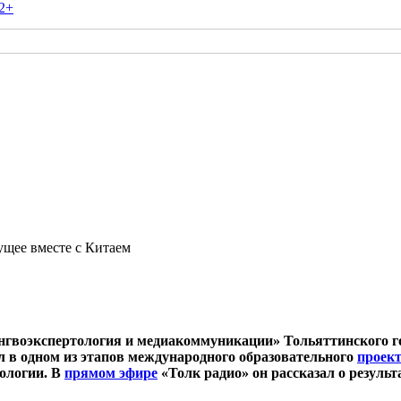
2+
ущее вместе с Китаем
нгвоэкспертология и медиакоммуникации» Тольяттинского го
л в одном из
этапов международного образовательного
проек
ологии. В
прямом эфире
«Толк радио» он рассказал о резуль