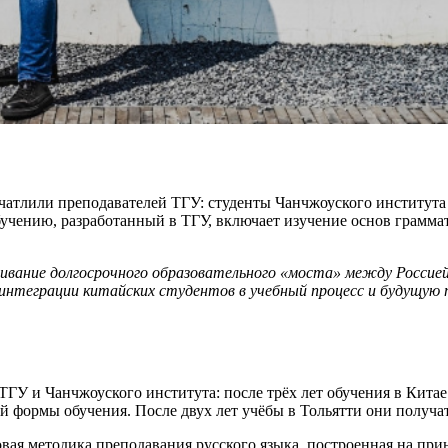
ечатлили преподавателей ТГУ: студенты Чанчжоуского институт
бучению, разработанный в ТГУ, включает изучение основ грамма
аивание долгосрочного образовательного «моста» между Россие
 интеграции китайских студентов в учебный процесс и будущую 
У и Чанчжоуского института: после трёх лет обучения в Китае
ой формы обучения. После двух лет учёбы в Тольятти они получ
вая методика преподавания русского языка, построенная на при