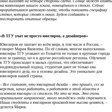
окна выходят на четыре стороны света. Солнце может влиять
на композицию нашего эскиза, помещённого в стекло. Сейчас
прорабатываем цветовую гамму, чтобы понимать специфику
стёкол, которые стоят в окнах. Будем создавать и
тестировать опытные образцы.
«В ТГУ учат не просто ювелиров, а дизайнеров»
Ювелиров не хватает во всём мире, в том числе в России, –
говорит Мария Яковлева. По её словам, многие выпускники-
ювелиры ТГУ уезжают из Тольятти не только в крупные города
или за границу, но и в другие российские регионы. Обучение
в ТГУ происходит в малых группах, что обеспечивает
индивидуальный подход, студентам дают не только азы
ювелирного дела, но и основы дизайна. Это уникально для
ювелиров нашей страны.
– Все считают, что ювелирный дизайн – это пришёл, сел за
верстак, начал работать, и работают в этой области в
основном ювелиры со стажем. Но это не так. Это очень
оригинальное направление, много молодёжи сюда стремится.
Наши студенты в ювелирном производстве высоко ценятся
, –
делится Мария.