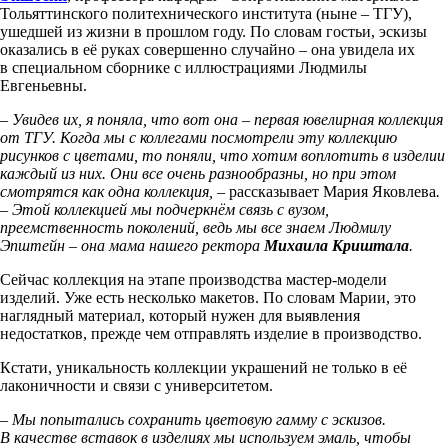
Тольяттинского политехнического института (ныне – ТГУ),
ушедшей из жизни в прошлом году. По словам гостьи, эскизы
оказались в её руках совершенно случайно – она увидела их
в специальном сборнике с иллюстрациями Людмилы
Евгеньевны.
– Увидев их, я поняла, что вот она – первая ювелирная коллекция
от ТГУ. Когда мы с коллегами посмотрели эту коллекцию
рисунков с цветами, то поняли, что хотим воплотить в изделии
каждый из них. Они все очень разнообразны, но при этом
смотрятся как одна коллекция, –
рассказывает Мария Яковлева
.
– Этой коллекцией мы подчеркнём связь с вузом,
преемственность поколений, ведь мы все знаем Людмилу
Эпштейн – она мама нашего ректора
Михаила Криштала
.
Сейчас коллекция на этапе производства мастер-модели
изделий. Уже есть несколько макетов. По словам Марии, это
наглядный материал, который нужен для выявления
недостатков, прежде чем отправлять изделие в производство.
Кстати, уникальность коллекции украшений не только в её
лаконичности и связи с университетом.
– Мы попытались сохранить цветовую гамму с эскизов.
В качестве вставок в изделиях мы используем эмаль, чтобы