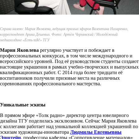
Справа налево: Мария Яковлева, ведущая прямых эфиров Валентина Назаренко,
корреспондент Арина Дешевых. Фото: Артём Чернявский / Молодёжный
медиахолдинг «Есть talk!» ТГУ
Мария Яковлева
регулярно участвует и побеждает в
профессиональных конкурсах, в том числе международного и
всероссийского уровней. Под её руководством студенты создают
настоящие украшения в рамках учебно-творческих и выпускных
квалификационных работ. С 2014 года более тридцати её
воспитанников получили призовые места на различных
соревнованиях профессионального мастерства.
Уникальные эскизы
В прямом эфире «Толк радио» директор центра ювелирного
дизайна ТГУ поделилась эксклюзивом. Сейчас Мария Яковлева
с коллегами работает над уникальной коллекцией украшений по
эскизам художницы-инноватора
Людмилы Евгеньевны
Эпштейн
, профессора кафедры «Сопротивление материалов»