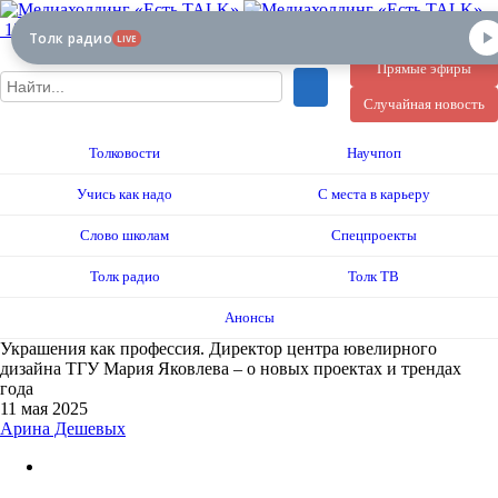
12+
Толк радио
LIVE
Прямые эфиры
Случайная новость
Толковости
Научпоп
Учись как надо
С места в карьеру
Слово школам
Спецпроекты
Толк радио
Толк ТВ
Анонсы
Украшения как профессия. Директор центра ювелирного
дизайна ТГУ Мария Яковлева – о новых проектах и трендах
года
11 мая 2025
Арина Дешевых