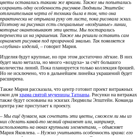
цветы оставались такими же яркими. Также мы попытались
сохранить одну особенность рисунков Людмилы Эпштейн:
отличительная черта её техники была в том, что она
практически не отрывала руку от листа, пока рисовала эскиз.
Поэтому на рисунках есть специальные «воздушные» линии,
которые окантовывают эти цветы. Мы постарались
перенести их на украшения. Также мы решили оставить сам
орнамент рисунков под прозрачной эмалью. Так появляется
«глубина» изделий,
– говорит Мария.
Изделия будут крупные, но при этом достаточно лёгкие. В них
будет мало металла, но много «воздуха» за счёт большого
количества линий. Пока планируется только коллекция брошей.
Но не исключено, что в дальнейшем линейка украшений будет
расширена.
Также Мария рассказала, что центр готовит проект витражных
окон для
храма святой мученицы Татианы
. Рисунки на витражах
также будут основаны на эскизах Людмилы Эпштейн. Команда
центра уже приступает к проекту.
– Мы ещё думаем, как сочетать эти цветы, сможем ли мы из
них сделать какой-то мелкий орнамент или, например,
использовать на окнах крупными элементами, –
объясняет
Мария Яковлева.
– Нужно учитывать особенность храма: его