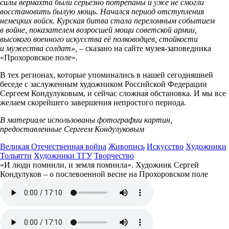
силы вермахта были серьёзно потрёпаны и уже не смогли
восстановить былую мощь. Начался период отступления
немецких войск.
Курская битва стала переломным событием
в войне, показателем возросшей мощи советской армии,
высокого военного искусства её полководцев, стойкости
и мужества солдат»,
– сказано на сайте музея-заповедника
«Прохоровское поле».
В тех регионах, которые упоминались в нашей сегодняшней
беседе с заслуженным художником Российской Федерации
Сергеем Кондулуковым, и сейчас сложная обстановка. И мы все
желаем скорейшего завершения непростого периода.
В материале использованы фотографии картин,
предоставленные Сергеем Кондулуковым
Великая Отечественная война
Живопись
Искусство
Художники
Тольятти
Художники ТГУ
Творчество
«И люди помнили, и земля помнила». Художник Сергей
Кондулуков – о послевоенной весне на Прохоровском поле