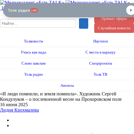
12+
Толк радио
LIVE
Прямые эфиры
Случайная новость
Толковости
Научпоп
Учись как надо
С места в карьеру
Слово школам
Спецпроекты
Толк радио
Толк ТВ
Анонсы
«И люди помнили, и земля помнила». Художник Сергей
Кондулуков – о послевоенной весне на Прохоровском поле
16 июня 2025
Лидия Крохмалева