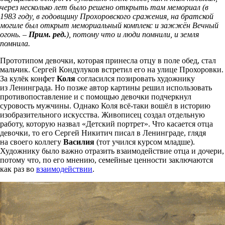
через несколько лет было решено открыть там мемориал (
в
1983 году, в годовщину Прохоровского сражения, на братской
могиле был открыт мемориальный комплекс и зажжён Вечный
огонь. –
Прим. ред.
)
, потому что и люди помнили, и земля
помнила.
Прототипом девочки, которая принесла отцу в поле обед, стал
мальчик. Сергей Кондулуков встретил его на улице Прохоровки.
За кулёк конфет
Коля
согласился позировать художнику
из Ленинграда. Но позже автор картины решил использовать
противопоставление и с помощью девочки подчеркнул
суровость мужчины. Однако Коля всё-таки вошёл в историю
изобразительного искусства. Живописец создал отдельную
работу, которую назвал «Детский портрет». Что касается отца
девочки, то его Сергей Никитич писал в Ленинграде, глядя
на своего коллегу
Василия
(тот учился курсом младше).
Художнику было важно отразить взаимодействие отца и дочери,
потому что, по его мнению, семейные ценности заключаются
как раз во
взаимодействии
.