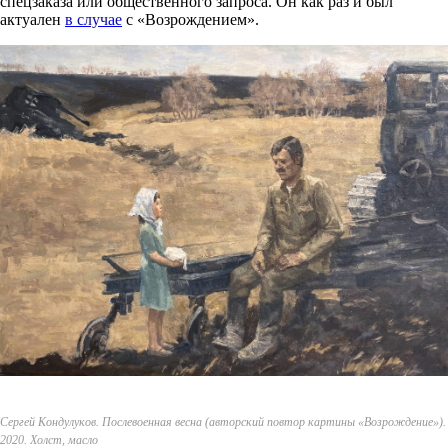
спецзаказа или общественного запроса. Он как раз и был
актуален
в случае
с «Возрождением».
Сергей Кондулуков. Послевоенная весна (авторский повтор картины «Возрождение»).
2020. Холст, масло