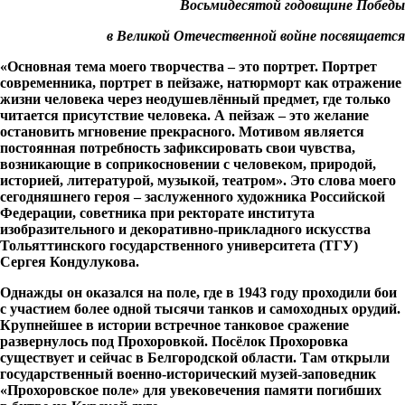
Восьмидесятой годовщине Победы
в Великой Отечественной войне посвящается
«Основная тема моего творчества – это портрет. Портрет
современника, портрет в пейзаже, натюрморт как отражение
жизни человека через неодушевлённый предмет, где только
читается присутствие человека. А пейзаж – это желание
остановить мгновение прекрасного. Мотивом является
постоянная потребность зафиксировать свои чувства,
возникающие в соприкосновении с человеком, природой,
историей, литературой, музыкой, театром». Это слова моего
сегодняшнего героя – заслуженного художника Российской
Федерации, советника при ректорате института
изобразительного и декоративно-прикладного искусства
Тольяттинского государственного университета (ТГУ)
Сергея Кондулукова.
Однажды он оказался на поле, где в 1943 году проходили бои
с участием более одной тысячи танков и самоходных орудий.
Крупнейшее в истории встречное танковое сражение
развернулось под Прохоровкой. Посёлок Прохоровка
существует и сейчас в Белгородской области. Там открыли
государственный военно-исторический музей-заповедник
«Прохоровское поле» для увековечения памяти погибших