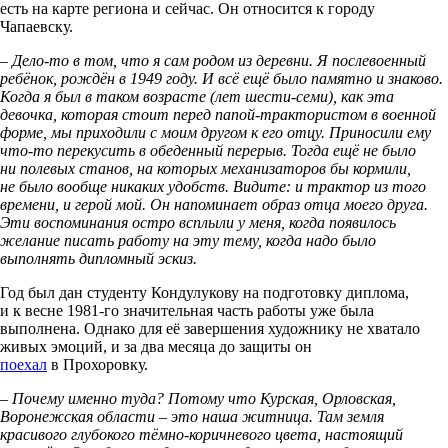
есть на карте региона и сейчас. Он относится к городу
Чапаевску.
– Дело-то в том, что я сам родом из деревни. Я послевоенный
ребёнок, рождён в 1949 году. И всё ещё было памятно и знаково.
Когда я был в таком возрасте (лет шести-семи), как эта
девочка, которая стоит перед папой-трактористом в военной
форме, мы приходили с моим другом к его отцу. Приносили ему
что-то перекусить в обеденный перерыв. Тогда ещё не было
ни полевых станов, на которых механизаторов бы кормили,
не было вообще никаких удобств. Видите: и трактор из того
времени, и герой мой. Он напоминает образ отца моего друга.
Эти воспоминания остро всплыли у меня, когда появилось
желание писать работу на эту тему, когда надо было
выполнять дипломный эскиз.
Год был дан студенту Кондулукову на подготовку диплома,
и к весне 1981-го значительная часть работы уже была
выполнена. Однако для её завершения художнику не хватало
живых эмоций, и за два месяца до защиты он
поехал
в Прохоровку.
– Почему именно туда? Потому что Курская, Орловская,
Воронежская области – это наша житница. Там земля
красивого глубокого тёмно-коричневого цвета, настоящий