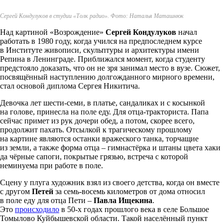
Сергей Кондулуков в студии «Толк радио». Фото: Наталья Маташнюк
Над картиной «Возрождение»
Сергей Кондулуков
начал
работать в 1980 году, когда учился на предпоследнем курсе
в Институте живописи, скульптуры и архитектуры имени
Репина в Ленинграде. Приближался момент, когда студенту
предстояло доказать, что он не зря занимал место в вузе. Сюжет,
посвящённый наступлению долгожданного мирного времени,
стал основой диплома Сергея Никитича.
Девочка лет шести-семи, в платье, сандаликах и с косынкой
на голове, принесла на поле еду. Для отца-тракториста. Папа
сейчас примет из рук дочери обед, а потом, скорее всего,
продолжит пахать. Отсылкой к трагическому прошлому
на картине являются останки вражеского танка, торчащие
из земли, а также форма отца – гимнастёрка и штаны цвета хаки
да чёрные сапоги, покрытые грязью, встреча с которой
неминуема при работе в поле.
Сцену у плуга художник взял из своего детства, когда он вместе
с другом
Петей
за семь-восемь километров от дома относил
в поле еду для отца Пети –
Павла Ищекина
.
Это
происходило
в 50-х годах прошлого века в селе Большое
Томылово Куйбышевской области. Такой населённый пункт