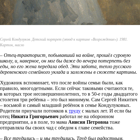
Сергей Кондулуков. Детский портрет (этюд к картине «Возрождение»). 1981.
Картон, масло
– Отец-тракторист, побывавший на войне, прошёл суровую
школу, и, наверное, он мог бы даже до вечера потерпеть без
еды, но его жена передала обед. Эти забота, тепло русского
деревенского семейного уклада и заложены в сюжете картины.
Художник вспоминает, что после войны семьи были, как
правило, многодетными. Если сейчас таковыми считаются те,
в которых трое несовершеннолетних, то в 50-е годы двадцатого
столетия три ребёнка – это был минимум. Сам Сергей Никитич
– восьмой и самый младший ребёнок в семье Кондулуковых.
Родители приучали потомков к
труду
с малых лет. И если бы
отец
Никита Григорьевич
работал не на оборонном
предприятии, а в поле, то мама
Анисия Петровна
тоже
отправляла бы своих чад с обедом к главе семейства.
– Все трудились – и мы трудились. Труд был радостным.