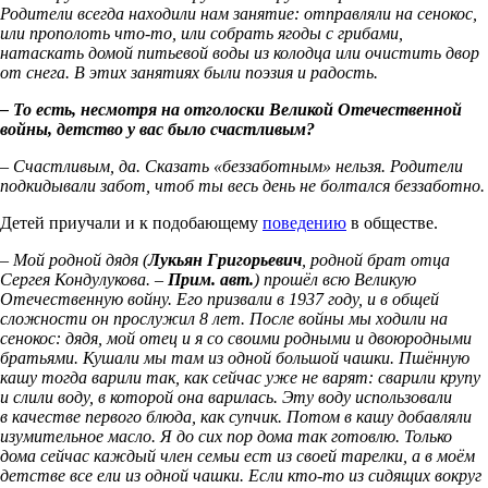
Родители всегда находили нам занятие: отправляли на сенокос,
или прополоть что-то, или собрать ягоды с грибами,
натаскать домой питьевой воды из колодца или очистить двор
от снега. В этих занятиях были поэзия и радость.
– То есть, несмотря на отголоски Великой Отечественной
войны, детство у вас было счастливым?
– Счастливым, да. Сказать «беззаботным» нельзя. Родители
подкидывали забот, чтоб ты весь день не болтался беззаботно.
Детей приучали и к подобающему
поведению
в обществе.
– Мой родной дядя (
Лукьян Григорьевич
, родной брат отца
Сергея Кондулукова. –
Прим. авт.
) прошёл всю Великую
Отечественную войну. Его призвали в 1937 году, и в общей
сложности он прослужил 8 лет. После войны мы ходили на
сенокос: дядя, мой отец и я со своими родными и двоюродными
братьями. Кушали мы там из одной большой чашки. Пшённую
кашу тогда варили так, как сейчас уже не варят: сварили крупу
и слили воду, в которой она варилась. Эту воду использовали
в качестве первого блюда, как супчик. Потом в кашу добавляли
изумительное масло. Я до сих пор дома так готовлю. Только
дома сейчас каждый член семьи ест из своей тарелки, а в моём
детстве все ели из одной чашки. Если кто-то из сидящих вокруг