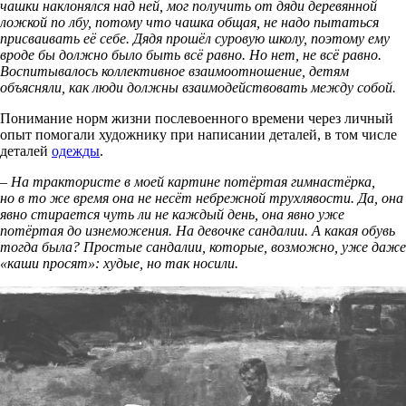
чашки наклонялся над ней, мог получить от дяди деревянной
ложкой по лбу, потому что чашка общая, не надо пытаться
присваивать её себе. Дядя прошёл суровую школу, поэтому ему
вроде бы должно было быть всё равно. Но нет, не всё равно.
Воспитывалось коллективное взаимоотношение, детям
объясняли, как люди должны взаимодействовать между собой.
Понимание норм жизни послевоенного времени через личный
опыт помогали художнику при написании деталей, в том числе
деталей
одежды
.
– На трактористе в моей картине потёртая гимнастёрка,
но в то же время она не несёт небрежной трухлявости. Да, она
явно стирается чуть ли не каждый день, она явно уже
потёртая до изнеможения. На девочке сандалии. А какая обувь
тогда была? Простые сандалии, которые, возможно, уже даже
«каши просят»: худые, но так носили.