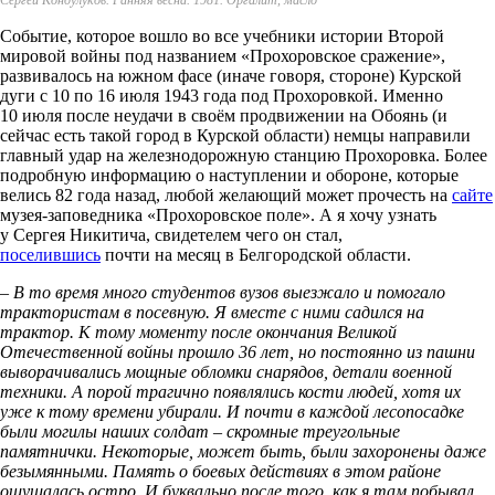
Сергей Кондулуков. Ранняя весна. 1981. Оргалит, масло
Событие, которое вошло во все учебники истории Второй
мировой войны под названием «Прохоровское сражение»,
развивалось на южном фасе (иначе говоря, стороне) Курской
дуги с 10 по 16 июля 1943 года под Прохоровкой. Именно
10 июля после неудачи в своём продвижении на Обоянь (и
сейчас есть такой город в Курской области) немцы направили
главный удар на железнодорожную станцию Прохоровка. Более
подробную информацию о наступлении и обороне, которые
велись 82 года назад, любой желающий может прочесть на
сайте
музея-заповедника «Прохоровское поле». А я хочу узнать
у Сергея Никитича, свидетелем чего он стал,
поселившись
почти на месяц в Белгородской области.
– В то время много студентов вузов выезжало и помогало
трактористам в посевную. Я вместе с ними садился на
трактор. К тому моменту после окончания Великой
Отечественной войны прошло 36 лет, но постоянно из пашни
выворачивались мощные обломки снарядов, детали военной
техники. А порой трагично появлялись кости людей, хотя их
уже к тому времени убирали. И почти в каждой лесопосадке
были могилы наших солдат – скромные треугольные
памятнички. Некоторые, может быть, были захоронены даже
безымянными. Память о боевых действиях в этом районе
ощущалась остро. И буквально после того, как я там побывал,