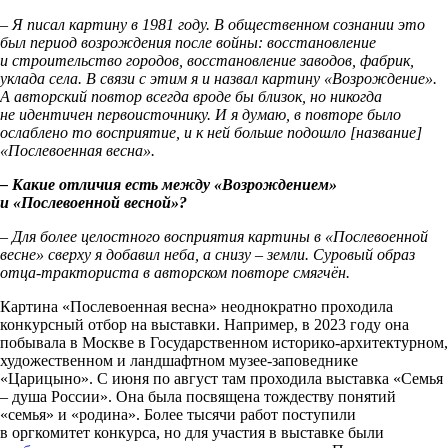
– Я писал картину в 1981 году. В общественном сознании это
был период возрождения после войны: восстановление
и строительство городов, восстановление заводов, фабрик,
уклада села. В связи с этим я и назвал картину «Возрождение».
А авторский повтор всегда вроде бы близок, но никогда
не идентичен первоисточнику. И я думаю, в повторе было
ослаблено то восприятие, и к ней больше подошло [название]
«Послевоенная весна».
– Какие отличия есть между «Возрождением»
и «Послевоенной весной»?
– Для более целостного восприятия картины в «Послевоенной
весне» сверху я добавил неба, а снизу – земли. Суровый образ
отца-тракториста в авторском повторе смягчён.
Картина «Послевоенная весна» неоднократно проходила
конкурсный отбор на выставки. Например, в 2023 году она
побывала в Москве в Государственном историко-архитектурном,
художественном и ландшафтном музее-заповеднике
«Царицыно». С июня по август там проходила выставка «Семья
– душа России». Она была посвящена тождеству понятий
«семья» и «родина». Более тысячи работ поступили
в оргкомитет конкурса, но для участия в выставке были