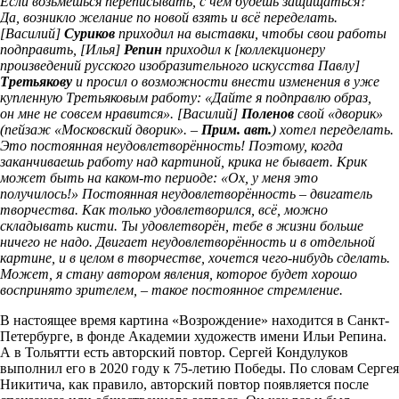
Если возьмёшься переписывать, с чем будешь защищаться?
Да, возникло желание по новой взять и всё переделать.
[Василий]
Суриков
приходил на выставки, чтобы свои работы
подправить, [Илья]
Репин
приходил к [коллекционеру
произведений русского изобразительного искусства Павлу]
Третьякову
и просил о возможности внести изменения в уже
купленную Третьяковым работу: «Дайте я подправлю образ,
он мне не совсем нравится». [Василий]
Поленов
свой «дворик»
(пейзаж «Московский дворик». –
Прим. авт.
) хотел переделать.
Это постоянная неудовлетворённость! Поэтому, когда
заканчиваешь работу над картиной, крика не бывает. Крик
может быть на каком-то периоде: «Ох, у меня это
получилось!» Постоянная неудовлетворённость – двигатель
творчества. Как только удовлетворился, всё, можно
складывать кисти. Ты удовлетворён, тебе в жизни больше
ничего не надо. Двигает неудовлетворённость и в отдельной
картине, и в целом в творчестве, хочется чего-нибудь сделать.
Может, я стану автором явления, которое будет хорошо
воспринято зрителем, – такое постоянное стремление.
В настоящее время картина «Возрождение» находится в Санкт-
Петербурге, в фонде Академии художеств имени Ильи Репина.
А в Тольятти есть авторский повтор. Сергей Кондулуков
выполнил его в 2020 году к 75-летию Победы. По словам Сергея
Никитича, как правило, авторский повтор появляется после