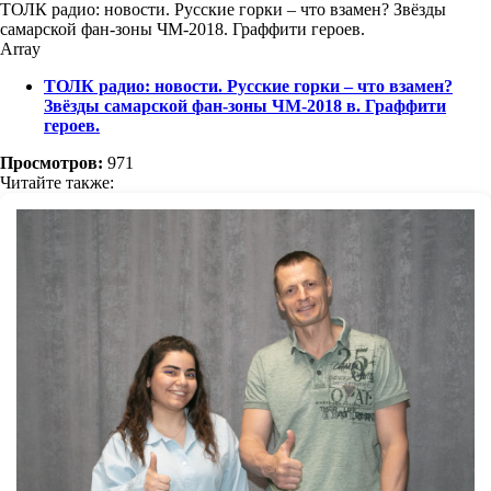
ТОЛК радио: новости. Русские горки – что взамен? Звёзды
самарской фан-зоны ЧМ-2018. Граффити героев.
Array
ТОЛК радио: новости. Русские горки – что взамен?
Звёзды самарской фан-зоны ЧМ-2018 в. Граффити
героев.
Просмотров:
971
Читайте также: