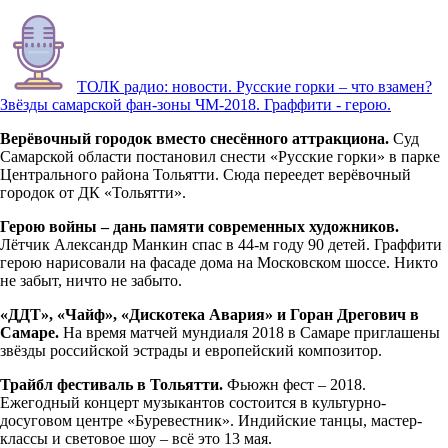
ТОЛК радио: новости. Русские горки – что взамен?
Звёзды самарской фан-зоны ЧМ-2018. Граффити - герою.
Верёвочный городок вместо снесённого аттракциона.
Суд
Самарской области постановил снести «Русские горки» в парке
Центрального района Тольятти. Сюда переедет верёвочный
городок от ДК «Тольятти».
Герою войны – дань памяти современных художников.
Лётчик Александр Манкин спас в 44-м году 90 детей. Граффити
герою нарисовали на фасаде дома на Московском шоссе. Никто
не забыт, ничто не забыто.
«ДДТ», «Чайф», «Дискотека Авария» и Горан Дрегович в
Самаре.
На время матчей мундиаля 2018 в Самаре приглашены
звёзды российской эстрады и европейский композитор.
Трайбл фестиваль в Тольятти.
Фьюжн фест – 2018.
Ежегодный концерт музыкантов состоится в культурно-
досуговом центре «Буревестник». Индийские танцы, мастер-
классы и световое шоу – всё это 13 мая.