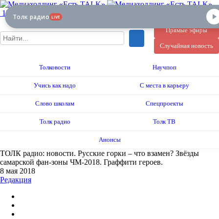
12+
Толк радио
LIVE
Прямые эфиры
Случайная новость
Толковости
Научпоп
Учись как надо
С места в карьеру
Слово школам
Спецпроекты
Толк радио
Толк ТВ
Анонсы
ТОЛК радио: новости. Русские горки – что взамен? Звёзды
самарской фан-зоны ЧМ-2018. Граффити героев.
8 мая 2018
Редакция