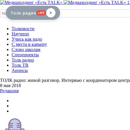
1
Толк радио
LIVE
Толковости
Научпоп
Учись как надо
С места в карьеру
Слово школам
Спецпроекты
Толк радио
Толк ТВ
Анонсы
ТОЛК радио: живой разговор. Интервью с координатором цент
8 мая 2018
Редакция