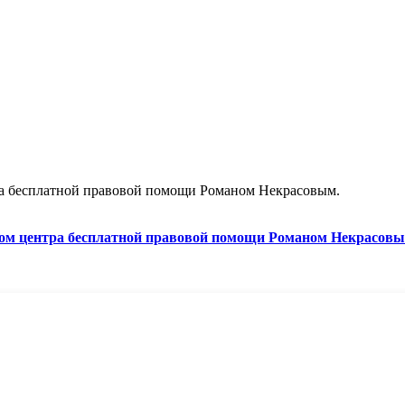
ра бесплатной правовой помощи Романом Некрасовым.
ром центра бесплатной правовой помощи Романом Некрасовы