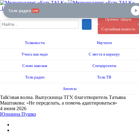
12+
Толк радио
LIVE
Прямые эфиры
Случайная новость
Толковости
Научпоп
Учись как надо
С места в карьеру
Слово школам
Спецпроекты
Толк радио
Толк ТВ
Анонсы
Talk'овая волна. Выпускница ТГУ, благотворитель Татьяна
Маштакова: «Не переделать, а помочь адаптироваться»
4 июня 2026
Юлианна Пушко