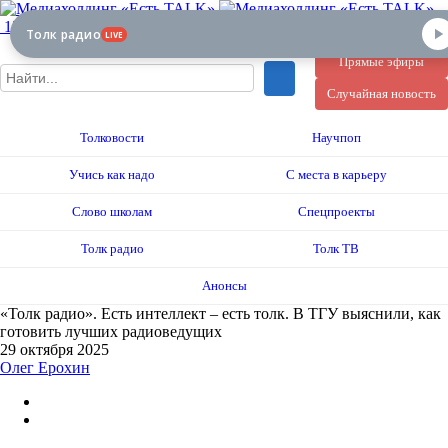
12+
Толк радио
LIVE
Прямые эфиры
Случайная новость
Толковости
Научпоп
Учись как надо
С места в карьеру
Слово школам
Спецпроекты
Толк радио
Толк ТВ
Анонсы
«Толк радио». Есть интеллект – есть толк. В ТГУ выяснили, как
готовить лучших радиоведущих
29 октября 2025
Олег Ерохин