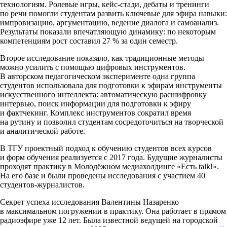
технологиям. Ролевые игры, кейс-стади, дебаты и тренинги
по речи помогли студентам развить ключевые для эфира навыки:
импровизацию, аргументацию, ведение диалога и самоанализ.
Результаты показали впечатляющую динамику: по некоторым
компетенциям рост составил 27 % за один семестр.
Второе исследование показало, как традиционные методы
можно усилить с помощью цифровых инструментов.
В авторском педагогическом эксперименте одна группа
студентов использовала для подготовки к эфирам инструменты
искусственного интеллекта: автоматическую расшифровку
интервью, поиск информации для подготовки к эфиру
и фактчекинг. Комплекс инструментов сократил время
на рутину и позволил студентам сосредоточиться на творческой
и аналитической работе.
В ТГУ проектный подход к обучению студентов всех курсов
и форм обучения реализуется с 2017 года. Будущие журналисты
проходят практику в Молодёжном медиахолдинге «Есть talk!».
На его базе и были проведены исследования с участием 40
студентов-журналистов.
Секрет успеха исследования Валентины Назаренко
в максимальном погружении в практику. Она работает в прямом
радиоэфире уже 12 лет. Была известной ведущей на городской