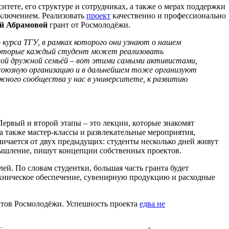
итете, его структуре и сотрудниках, а также о мерах поддержки
сключением. Реализовать
проект
качественно и профессионально
й Абрамовой
грант от Росмолодёжи.
 курса ТГУ, в рамках которого они узнают о нашем
, которые каждый студент может реализовать
ьшой дружной семьёй – вот этими самыми активистами,
фсоюзную организацию и в дальнейшем тоже организуют
ного сообщества у нас в университете, к развитию
 Первый и второй этапы – это лекции, которые знакомят
а также мастер-классы и развлекательные мероприятия,
личается от двух предыдущих: студенты несколько дней живут
мышление, пишут концепции собственных проектов.
й. По словам студентки, большая часть гранта будет
техническое обеспечение, сувенирную продукцию и расходные
нтов Росмолодёжи. Успешность проекта
едва не