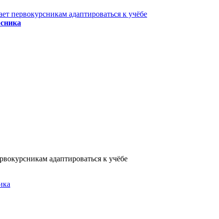
ает первокурсникам адаптироваться к учёбе
рсника
ервокурсникам адаптироваться к учёбе
ика