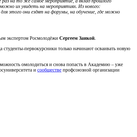
 раз на то же самое мероприятие, а вклад прошлого
 можно их увидеть на мероприятиях. Из нового:
ля этого они ездят на форумы, на обучение, где можно
ьным экспертом Росмолодёжи
Сергеем Заикой
.
да студенты-первокурсники только начинают осваивать новую
зможность омолодиться и снова попасть в Академию – уже
осуниверситета и
сообществе
профсоюзной организации