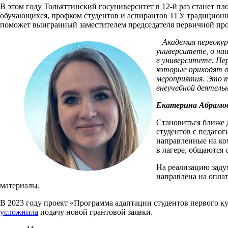
В этом году Тольяттинский госуниверситет в 12-й раз станет пл
обучающихся, профком студентов и аспирантов ТГУ традиционн
поможет выигранный заместителем председателя первичной пр
– Академия первоку
университете, о на
в университете. Пе
которые приходят в
мероприятия. Это т
внеучебной деятель
Екатерина Абрамо
Становиться ближе д
студентов с педаго
направленные на ком
в лагере, общаются
На реализацию заду
направлена на оплат
материалы.
В 2023 году проект «Программа адаптации студентов первого к
усложнила
подачу новой грантовой заявки.