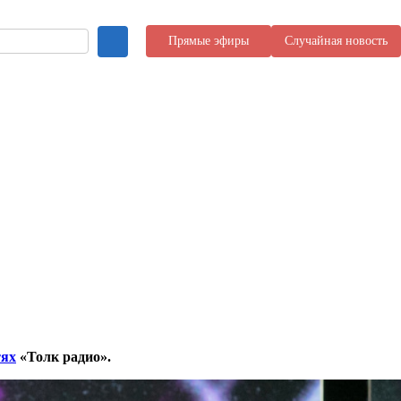
Прямые эфиры
Случайная новость
тях
«Толк радио».