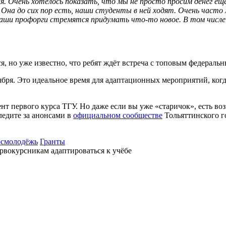
я. Очень хотелось показать, что мы не просто просим денег ещё
 Она до сих пор есть, наши студенты в ней ходят. Очень часто
ши профорги стремятся придумать что-то новое. В том числе д
, но уже известно, что ребят ждёт встреча с топовым федерал
бря. Это идеальное время для адаптационных мероприятий, ког
т первого курса ТГУ. Но даже если вы уже «старичок», есть во
ледите за анонсами в
официальном сообществе
Тольяттинского г
осмолодёжь
Гранты
ервокурсникам адаптироваться к учёбе