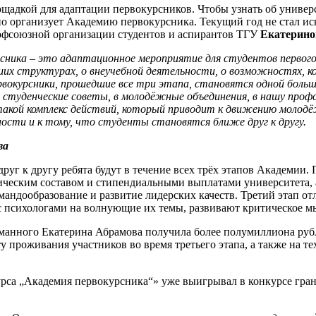
ощадкой для адаптации первокурсников. Чтобы узнать об универс
о организует Академию первокурсника. Текущий год не стал и
офсоюзной организации студентов и аспирантов ТГУ
Екатерино
рсника – это адаптационное мероприятие для студентов первого
ших структурах, о внеучебной деятельности, о возможностях
рвокурсники, прошедшие все три этапа, становятся одной бол
 студенческие советы, в молодёжные объединения, в нашу про
акой комплекс действий, который приводит к движению молодёж
ности и к тому, что студенты становятся ближе друг к другу.
ва
руг к другу ребята будут в течение всех трёх этапов Академии.
гическим составом и стипендиальными выплатами университета, 
андообразование и развитие лидерских качеств. Третий этап от
 с психологами на волнующие их темы, развивают критическое 
манного Екатерина Абрамова получила более полумиллиона рубле
у проживания участников во время третьего этапа, а также на 
урса „Академия первокурсника“» уже выигрывал в конкурсе гра