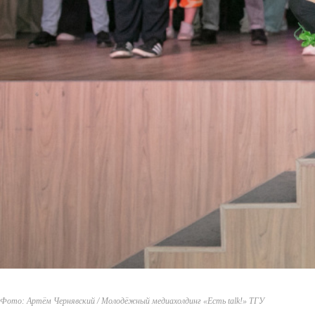
Фото: Артём Чернявский / Молодёжный медиахолдинг «Есть talk!» ТГУ