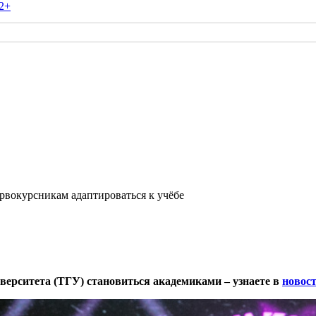
2+
ервокурсникам адаптироваться к учёбе
верситета (ТГУ) становиться академиками – узнаете в
новос