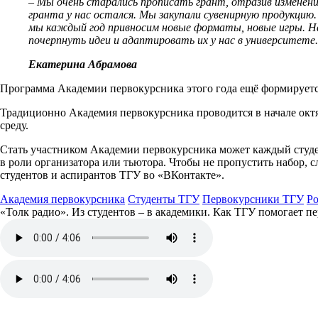
– Мы очень старались прописать грант, отразив изменени
гранта у нас остался. Мы закупали сувенирную продукцию.
мы каждый год привносим новые форматы, новые игры. На
почерпнуть идеи и адаптировать их у нас в университете.
Екатерина Абрамова
Программа Академии первокурсника этого года ещё формируется
Традиционно Академия первокурсника проводится в начале октя
среду.
Стать участником Академии первокурсника может каждый студен
в роли организатора или тьютора. Чтобы не пропустить набор, с
студентов и аспирантов ТГУ во «ВКонтакте».
Академия первокурсника
Студенты ТГУ
Первокурсники ТГУ
Р
«Толк радио». Из студентов – в академики. Как ТГУ помогает п