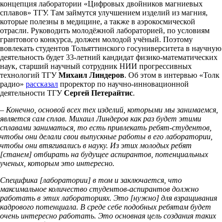
концепция лаборатории «Цифровых двойников магниевых
сплавов» ТГУ. Там займутся улучшением изделий из магния,
которые полезны в медицине, а также в аэрокосмической
отрасли. Руководить молодёжной лабораторией, по условиям
грантового конкурса, должен молодой учёный. Поэтому
вовлекать студентов Тольяттинского госуниверситета в научную
деятельность будет 33-летний кандидат физико-математических
наук, старший научный сотрудник НИИ прогрессивных
технологий ТГУ
Михаил Линдеров
. Об этом в интервью «Толк
радио»
рассказал
проректор по научно-инновационной
деятельности ТГУ
Сергей Петерайтис
.
– Конечно, основой всех тех изделий, которыми мы занимаемся,
является сам сплав. Михаил Линдеров как раз будет этими
сплавами заниматься, то есть привлекать ребят-студентов,
чтобы они делали свои выпускные работы в его лаборатории,
чтобы они втягивались в науку. Из этих молодых ребят
[станем] отбирать на будущее аспирантов, потенциальных
ученых, которым это интересно.
Специфика [лаборатории] в том и заключается, что
максимальное количество студентов-аспирантов должно
работать в этих лабораториях. Это [нужно] для взращивания
кадрового потенциала. В среде себе подобных ребятам будет
очень интересно работать. Это основная цель создания таких