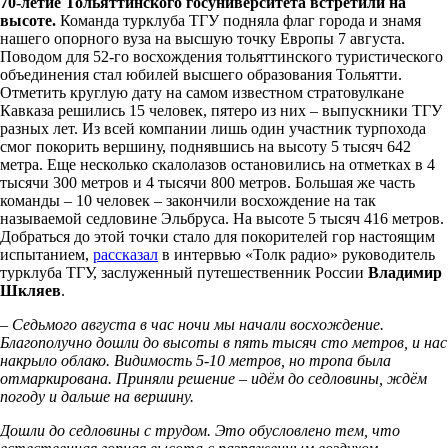
70-летие Тольяттинского госуниверситета встретили на
высоте.
Команда турклуба ТГУ подняла флаг города и знамя
нашего опорного вуза на высшую точку Европы 7 августа.
Поводом для 52-го восхождения тольяттинского туристического
объединения стал юбилей высшего образования Тольятти.
Отметить круглую дату на самом известном стратовулкане
Кавказа решились 15 человек, пятеро из них – выпускники ТГУ
разных лет. Из всей компании лишь один участник турпохода
смог покорить вершину, поднявшись на высоту 5 тысяч 642
метра. Еще несколько скалолазов остановились на отметках в 4
тысячи 300 метров и 4 тысячи 800 метров. Большая же часть
команды – 10 человек – закончили восхождение на так
называемой седловине Эльбруса. На высоте 5 тысяч 416 метров.
Добраться до этой точки стало для покорителей гор настоящим
испытанием,
рассказал
в интервью «Толк радио» руководитель
турклуба ТГУ, заслуженный путешественник России
Владимир
Шкляев
.
– Седьмого августа в час ночи мы начали восхождение.
Благополучно дошли до высоты в пять тысяч сто метров, и нас
накрыло облако. Видимость 5-10 метров, но тропа была
отмаркирована. Приняли решение – идём до седловины, ждём
погоду и дальше на вершину.
Дошли до седловины с трудом. Это обусловлено тем, что