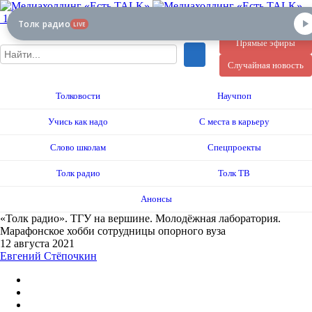
12+
Толк радио
LIVE
Прямые эфиры
Случайная новость
Толковости
Научпоп
Учись как надо
С места в карьеру
Слово школам
Спецпроекты
Толк радио
Толк ТВ
Анонсы
«Толк радио». ТГУ на вершине. Молодёжная лаборатория.
Марафонское хобби сотрудницы опорного вуза
12 августа 2021
Евгений Стёпочкин