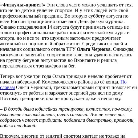
«
Физкульт-привет!»
Эти слова часто можно услышать от тех,
кто не по-детски увлечен спортом. И у этих людей есть свой
профессиональный праздник. Во вторую субботу августа по
всей России традиционно отмечают День физкультурника.
Однако поздравления 14 августа будут принимать отнюдь не
только профессиональные работники физической культуры и
спорта, но и все те, кто шумным застольям предпочитает
активный и спортивный образ жизни. Среди таких людей и
начальник социального отдела ТГУ
Ольга Чернова
. Однажды,
заскучав от занятий в спортивном зале, она удачно наткнулась
на группу бегунов-энтузиастов во Вконтакте и решила
переключиться с тренажёров на бег.
Теперь вот уже три года Ольга трижды в неделю пробегает от
начала набережной Комсомольского района до её конца.
По
словам
Ольги Черновой, трехкилометровый спринт помогает ей
отдохнуть от работы и заряжает энергией для дел по дому.
Поэтому тренировки она не пропускает даже в непогоду.
– В дождь была юбилейная тренировка, пятисотая, по-моему.
Был очень сильный ливень, очень сильный. Тем не менее нас
собралось человек тридцать: побежали быстренько, промокли,
побежали домой.
Впрочем, энергии от занятий спортом хватает не только на