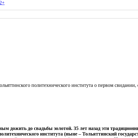
2+
ольяттинского политехнического института о первом свидании, с
чным дожить до свадьбы золотой. 35 лет назад эти традицио
олитехнического института (ныне – Тольяттинский государст