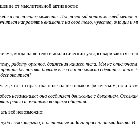
решение от мыслительной активности:
е себя в настоящем моменте. Постоянный поток мыслей мешает
читься направлять внимание на своё тело, чувства, эмоции и м
анизма, когда наше тело и аналитический ум договариваются с 
тему, работу органов, движения нашего тела. Мы не отключаем
й причине беспокоят больше всего и что можно сделать с этим
 беспокоиться?
ет, что эта практика полезна не только в физическом, но и в э
а здесь незаменима: она соединяет движение с дыханием. Осозна
ять речью и эмоциями во время общения.
вать всё невозможно:
 туда свою энергию, а остальные задачи просто откладываю. И 