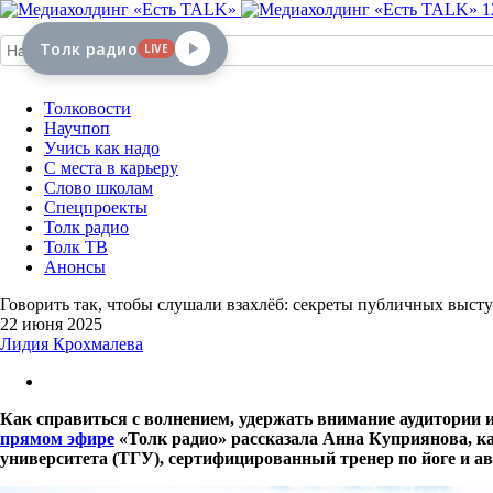
1
Толк радио
LIVE
Толковости
Научпоп
Учись как надо
С места в карьеру
Слово школам
Спецпроекты
Толк радио
Толк ТВ
Анонсы
Говорить так, чтобы слушали взахлёб: секреты публичных выст
22 июня 2025
Лидия Крохмалева
Как справиться с волнением, удержать внимание аудитории и 
прямом эфире
«Толк радио» рассказала Анна Куприянова, к
университета (ТГУ), сертифицированный тренер по йоге и а