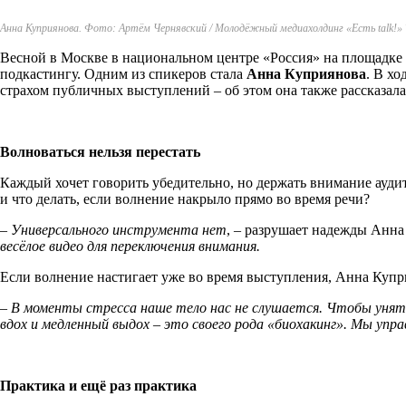
Анна Куприянова. Фото: Артём Чернявский / Молодёжный медиахолдинг «Есть talk!»
Весной в Москве в национальном центре «Россия» на площадк
подкастингу. Одним из спикеров стала
Анна Куприянова
. В х
страхом публичных выступлений – об этом она также рассказала
Волноваться нельзя перестать
Каждый хочет говорить убедительно, но держать внимание аудит
и что делать, если волнение накрыло прямо во время речи?
– Универсального инструмента нет
, – разрушает надежды Анна
весёлое видео для переключения внимания.
Если волнение настигает уже во время выступления, Анна Купри
– В моменты стресса наше тело нас не слушается. Чтобы унять
вдох и медленный выдох – это своего рода «биохакинг». Мы упра
Практика и ещё раз практика