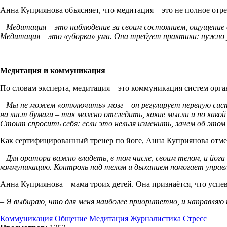
Анна Куприянова объясняет, что медитация – это не полное от
– Медитация – это наблюдение за своим состоянием, ощущени
Медитация – это «уборка» ума. Она требует практики: нужно у
Медитация и коммуникация
По словам эксперта, медитация – это коммуникация систем орг
– Мы не можем «отключить» мозг – он регулирует нервную сис
на лист бумаги – так можно отследить, какие мысли и по како
Стоит спросить себя: если это нельзя изменить, зачем об этом
Как сертифицированный тренер по йоге, Анна Куприянова отмеча
– Для оратора важно владеть, в том числе, своим телом, и йог
коммуникацию. Контроль над телом и дыханием помогает управл
Анна Куприянова – мама троих детей. Она признаётся, что успе
– Я выбираю, что для меня наиболее приоритетно, и направляю
Коммуникация
Общение
Медитация
Журналистика
Стресс