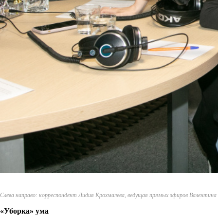
Слева направо: корреспондент Лидия Крохмалёва, ведущая прямых эфиров Валентина 
«Уборка» ума