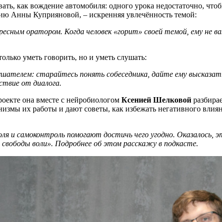
ать, как вождение автомобиля: одного урока недостаточно, чтоб
нию Анны Куприяновой, – искренняя увлечённость темой:
ресным оратором. Когда человек «горит» своей темой, ему не в
олько уметь говорить, но и уметь слушать:
лушателем: старайтесь понять собеседника, дайте ему высказа
ствие от диалога.
роекте она вместе с нейробиологом
Ксенией Шелковой
разбирае
низмы их работы и дают советы, как избежать негативного влия
воля и самоконтроль помогают достичь чего угодно. Оказалось, 
 свободы воли». Подробнее об этом расскажу в подкасте.