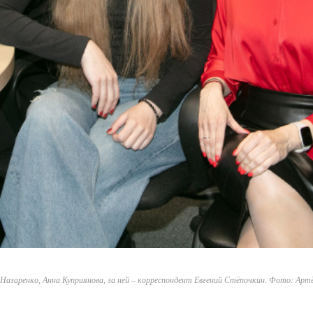
Назаренко, Анна Куприянова, за ней – корреспондент Евгений Стёпочкин. Фото: Арт