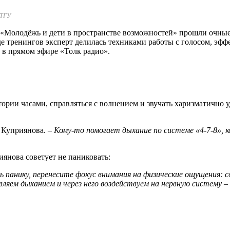
 ТГУ
е «Молодёжь и дети в пространстве возможностей» прошли очн
оде тренингов эксперт делилась техниками работы с голосом, эф
 в прямом эфире «Толк радио».
ории часами, справляться с волнением и звучать харизматично у
 Куприянова.
– Кому-то помогает дыхание по системе «4-7-8», к
янова советует не паниковать:
 панику, перенесите фокус внимания на физические ощущения: 
вляем дыханием и через него воздействуем на нервную систему –