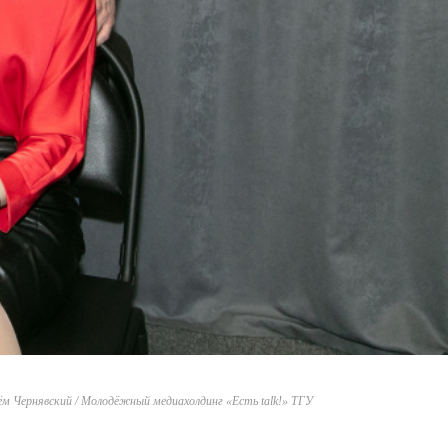
ём Чернявский / Молодёжный медиахолдинг «Есть talk!» ТГУ