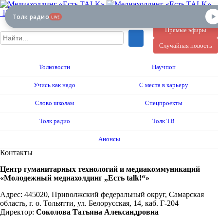
12+
Толк радио
LIVE
Прямые эфиры
Случайная новость
Толковости
Научпоп
Учись как надо
С места в карьеру
Слово школам
Спецпроекты
Толк радио
Толк ТВ
Анонсы
Контакты
Центр гуманитарных технологий и медиакоммуникаций
«Молодежный медиахолдинг „Есть talk!“»
Адрес: 445020, Приволжский федеральный округ, Самарская
область, г. о. Тольятти, ул. Белорусская, 14, каб. Г-204
Директор:
Соколова Татьяна Александровна