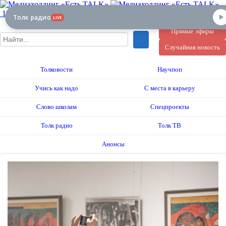
12+
Толк радио
LIVE
Прямые эфиры
Случайная новость
Толковости
Научпоп
Учись как надо
С места в карьеру
Слово школам
Спецпроекты
Толк радио
Толк ТВ
Анонсы