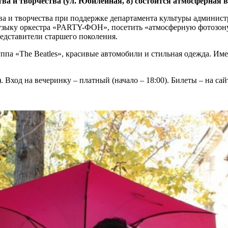
тва и творчества (ул. Юбилейная, 8) состоится атмосферная 
 и творчества при поддержке департамента культуры администра
музыку оркестра «PARTY-ФОН», посетить «атмосферную фотозону
едставители старшего поколения.
уппа «The Beatles», красивые автомобили и стильная одежда. И
. Вход на вечеринку – платный (начало – 18:00). Билеты – на са