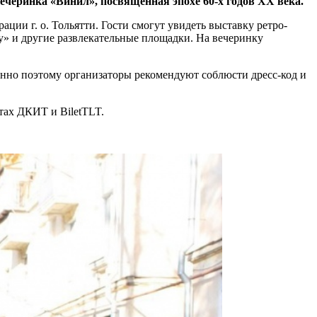
вечеринка «Винил», посвящённая эпохе 60-х годов XX века.
ции г. о. Тольятти. Гости смогут увидеть выставку ретро-
» и другие развлекательные площадки. На вечеринку
менно поэтому организаторы рекомендуют соблюсти дресс-код и
йтах ДКИТ и BiletTLT.