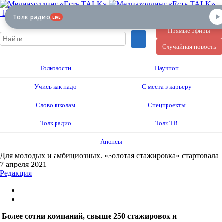
12+
Толк радио
LIVE
Прямые эфиры
Случайная новость
Толковости
Научпоп
Учись как надо
С места в карьеру
Слово школам
Спецпроекты
Толк радио
Толк ТВ
Анонсы
Для молодых и амбициозных. «Золотая стажировка» стартовала
7 апреля 2021
Редакция
Более сотни компаний, свыше 250 стажировок и