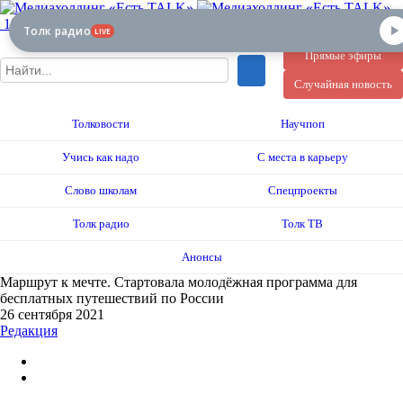
12+
Толк радио
LIVE
Прямые эфиры
Случайная новость
Толковости
Научпоп
Учись как надо
С места в карьеру
Слово школам
Спецпроекты
Толк радио
Толк ТВ
Анонсы
Маршрут к мечте. Стартовала молодёжная программа для
бесплатных путешествий по России
26 сентября 2021
Редакция