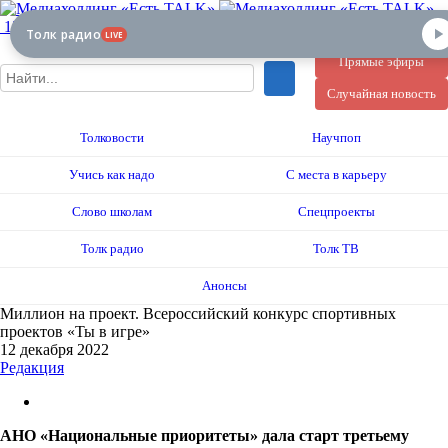
12+
Толк радио
LIVE
Прямые эфиры
Случайная новость
Толковости
Научпоп
Учись как надо
С места в карьеру
Слово школам
Спецпроекты
Толк радио
Толк ТВ
Анонсы
Миллион на проект. Всероссийский конкурс спортивных
проектов «Ты в игре»
12 декабря 2022
Редакция
АНО «Национальные приоритеты» дала старт третьему