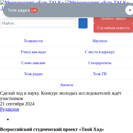
12+
Толк радио
LIVE
Прямые эфиры
Случайная новость
Толковости
Научпоп
Учись как надо
С места в карьеру
Слово школам
Спецпроекты
Толк радио
Толк ТВ
Анонсы
Сделай ход в науку. Конкурс молодых исследователей ждёт
участников
21 сентября 2024
Редакция
Всероссийский студенческий проект «Твой Ход»