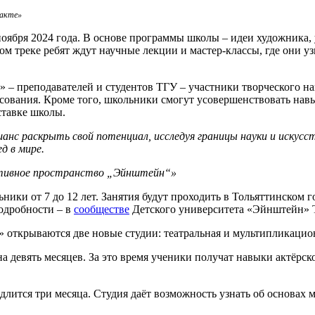
такте»
ноября 2024 года. В основе программы школы – идеи художника,
ом треке ребят ждут научные лекции и мастер-классы, где они у
 – преподавателей и студентов ТГУ – участники творческого на
сования. Кроме того, школьники смогут усовершенствовать нав
тавке школы.
анс раскрыть свой потенциал, исследуя границы науки и искус
д в мире.
ктивное пространство „Эйнштейн“»
ки от 7 до 12 лет. Занятия будут проходить в Тольяттинском г
Подробности – в
сообществе
Детского университета «Эйнштейн» 
открываются две новые студии: театральная и мультипликацио
 на девять месяцев. За это время ученики получат навыки актёрск
одлится три месяца. Студия даёт возможность узнать об основах