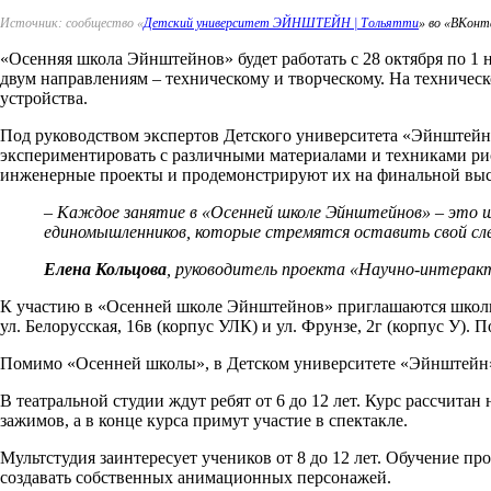
Источник: сообщество «
Детский университет ЭЙНШТЕЙН | Тольятти
» во «ВКон
«Осенняя школа Эйнштейнов» будет работать с 28 октября по 1 
двум направлениям – техническому и творческому. На техническ
устройства.
Под руководством экспертов Детского университета «Эйнштейн»
экспериментировать с различными материалами и техниками ри
инженерные проекты и продемонстрируют их на финальной выс
–
Каждое занятие в «Осенней школе Эйнштейнов» – это ш
единомышленников, которые стремятся оставить свой сле
Елена Кольцова
, руководитель проекта «Научно-интера
К участию в «Осенней школе Эйнштейнов» приглашаются школьни
ул. Белорусская, 16в (корпус УЛК) и ул. Фрунзе, 2г (корпус У). 
Помимо «Осенней школы», в Детском университете «Эйнштейн» 
В театральной студии ждут ребят от 6 до 12 лет. Курс рассчитан
зажимов, а в конце курса примут участие в спектакле.
Мультстудия заинтересует учеников от 8 до 12 лет. Обучение пр
создавать собственных анимационных персонажей.