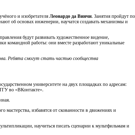
 учёного и изобретателя
Леонардо да Винчи
. Занятия пройдут по
знают об основах инженерии, научатся создавать механизмы и
правления будут развивать художественное видение,
ыки командной работы: они вместе разработают уникальные
ства. Ребята смогут стать частью сообщества
осударственном университете на двух площадках по адресам:
ТГУ во «ВКонтакте».
нная.
ого мастерства, избавятся от скованности в движениях и
 мультипликации, научиться писать сценарии к мультфильмам и