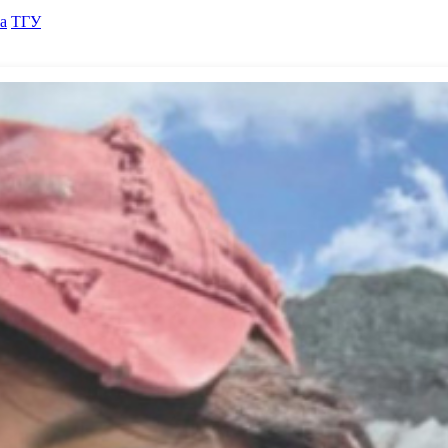
а
ТГУ