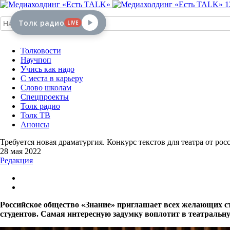
1
Толк радио
LIVE
Толковости
Научпоп
Учись как надо
С места в карьеру
Слово школам
Спецпроекты
Толк радио
Толк ТВ
Анонсы
Требуется новая драматургия. Конкурс текстов для театра от ро
28 мая 2022
Редакция
Российское общество «Знание» приглашает всех желающих ста
студентов. Самая интересную задумку воплотит в театраль