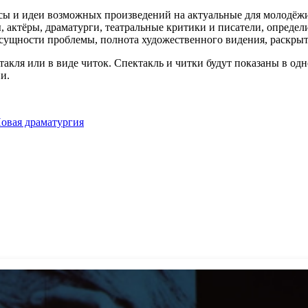
ы и идеи возможных произведений на актуальные для молодёжи т
, актёры, драматурги, театральные критики и писатели, определ
я сущности проблемы, полнота художественного видения, раскры
акля или в виде читок. Спектакль и читки будут показаны в одн
и.
овая драматургия