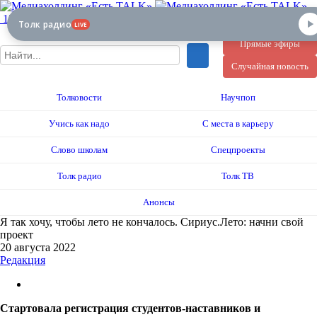
12+
Толк радио
LIVE
Прямые эфиры
Случайная новость
Толковости
Научпоп
Учись как надо
С места в карьеру
Слово школам
Спецпроекты
Толк радио
Толк ТВ
Анонсы
Я так хочу, чтобы лето не кончалось. Сириус.Лето: начни свой
проект
20 августа 2022
Редакция
Стартовала регистрация студентов-наставников и