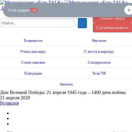
12+
Толк радио
LIVE
Прямые эфиры
Случайная новость
Толковости
Научпоп
Учись как надо
С места в карьеру
Слово школам
Спецпроекты
Толк радио
Толк ТВ
Анонсы
Дни Великой Победы: 21 апреля 1945 года – 1400 день войны
21 апреля 2020
Редакция