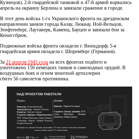
Кузнецов), 2-й гвардейской танковой и 47-й армий ворвались
апрель на окраину Берлина и завязали сражение в городе.
В этот день войска 1-го Украинского фронта на дрезденском
направлении заняли города Калау, Люккау, Ной-Вельцов,
Зенфтенберг, Лаутаверк, Каменц, Бауцен и завязали бои за
Кенигсбрюк.
Подвижные войска фронта овладели г. Вюнцдорф; 5-я
гвардейская армия овладела г. Шпремберг (Германия).
За
21 апреля 1945 года
на всех фронтах подбито и
уничтожено 156 немецких танков и самоходных орудий. В
воздушных боях и огнем зенитной артиллерии
сбито 56 самолетов противника.