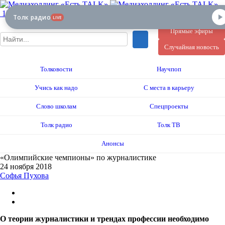
12+
Толк радио
LIVE
Прямые эфиры
Случайная новость
Толковости
Научпоп
Учись как надо
С места в карьеру
Слово школам
Спецпроекты
Толк радио
Толк ТВ
Анонсы
«Олимпийские чемпионы» по журналистике
24 ноября 2018
Софья Пухова
О теории журналистики и трендах профессии необходимо