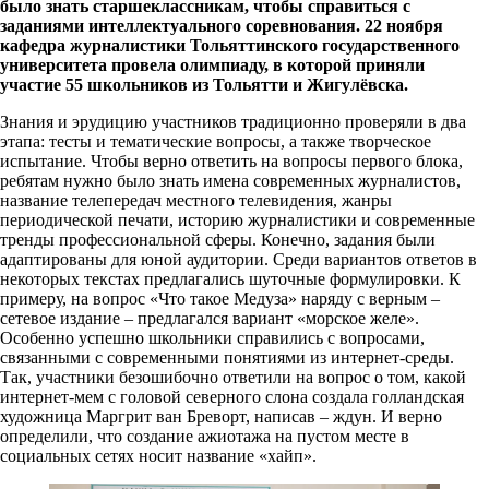
было знать старшеклассникам, чтобы справиться с
заданиями интеллектуального соревнования. 22 ноября
кафедра журналистики Тольяттинского государственного
университета провела олимпиаду, в которой приняли
участие 55 школьников из Тольятти и Жигулёвска.
Знания и эрудицию участников традиционно проверяли в два
этапа: тесты и тематические вопросы, а также творческое
испытание. Чтобы верно ответить на вопросы первого блока,
ребятам нужно было знать имена современных журналистов,
название телепередач местного телевидения, жанры
периодической печати, историю журналистики и современные
тренды профессиональной сферы. Конечно, задания были
адаптированы для юной аудитории. Среди вариантов ответов в
некоторых текстах предлагались шуточные формулировки. К
примеру, на вопрос «Что такое Медуза» наряду с верным –
сетевое издание – предлагался вариант «морское желе».
Особенно успешно школьники справились с вопросами,
связанными с современными понятиями из интернет-среды.
Так, участники безошибочно ответили на вопрос о том, какой
интернет-мем с головой северного слона создала голландская
художница Маргрит ван Бреворт, написав – ждун. И верно
определили, что создание ажиотажа на пустом месте в
социальных сетях носит название «хайп».