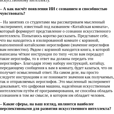
искусственному интеллекту.
– А как насчёт появления ИИ с сознанием и способностью
чувствовать?
– На занятиях со студентами мы рассматриваем мысленный
эксперимент, известный под названием «Китайская комната»,
который формирует представление о сознании искусственного
интеллекта. Попытаюсь коротко рассказать. Представьте себе,
что вы находитесь в изолированной комнате с корзиной,
наполненной китайскими иероглифами (значение иероглифов
вам неизвестно). Рядом с корзиной находится книга, в которой
написаны чёткие инструкции по типу «если вам передадут
такие иероглифы, то в ответ вы должны передать эти
иероглифы». Благодаря этому набору инструкций, китайцу,
передающему сообщения к вам в комнату, будет казаться, что он
получает осмысленный ответ. На самом деле, вы просто
следуете инструкциям и не понимаете значения как получаемых,
так и отправляемых иероглифов. Это мысленный эксперимент
доказывает, что цифровая машина, наделённая искусственным
интеллектом путём её программирования, не способна обладать
сознанием в том же смысле, в котором им обладает человек.
– Какие сферы, на ваш взгляд, являются наиболее
перспективными для развития искусственного интеллекта?