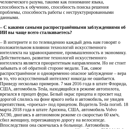
человеческого разума, такими как понимание языка,
способность к обучению, способность поиска решения
проблемы, способность работы с неструктурированными
данными.
– С какими самыми распространёнными заблуждениями об
ИИ вы чаще всего сталкиваетесь?
– В интернете и по телевидению каждый день нам говорят о
положительном влиянии технологий искусственного
интеллекта на здравоохранение, промышленность и экономику.
Действительно, развитие технологий искусственного
интеллекта является приоритетным направлением. Но не стоит
забывать и об обратной стороне медали. Так, самое
распространённое и одновременно опасное заблуждение – вера
в то, что искусственный интеллект никогда не ошибается.
Приведу несколько примеров. 7 мая 2016 года в штате Флорида,
США, автомобиль Tesla, находящийся в режиме автопилота,
врезался в прицеп фуры. Белый окрас прицепа и просвет над
дорогой слились на фоне яркого неба и автомобиль, не увидев
препятствия, «проехал» под прицепом. Водитель Tesla погиб. 18
марта 2018 года в штате Аризона, США, автомобиль Volvo
XC90, двигаясь в автономном режиме со скоростью 60 км/ч,
сбил женщину, переезжавшую дорогу на велосипеде.
Впоследствии она скончалась в больнице. Автомобиль