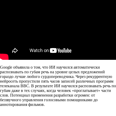
Google объявила о том, что ИИ научился автоматически
распознавать по губам речь на уровне целых предложений
гораздо лучше любого сурдопереводчика. Через рекуррентную
нейросеть пропустили пять часов записей различных программ
телеканала BBC. В результате ИИ научился распознавать речь по
губам даже в тех случаях, когда человек «проглатывает» части
слов. Потенциал применения разработки огромен: от
беззвучного управления голосовыми помощниками до
аннотирования фильмов.