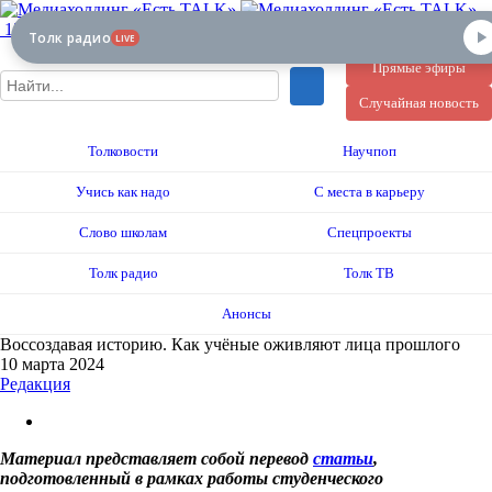
12+
Толк радио
LIVE
Прямые эфиры
Случайная новость
Толковости
Научпоп
Учись как надо
С места в карьеру
Слово школам
Спецпроекты
Толк радио
Толк ТВ
Анонсы
Воссоздавая историю. Как учёные оживляют лица прошлого
10 марта 2024
Редакция
Материал представляет собой перевод
статьи
,
подготовленный в рамках работы студенческого