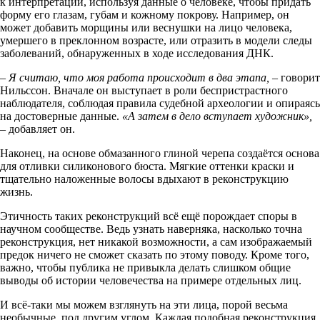
к интерпретации, используя данные о человеке, чтобы придать
форму его глазам, губам и кожному покрову. Например, он
может добавить морщины или веснушки на лицо человека,
умершего в преклонном возрасте, или отразить в модели следы
заболеваний, обнаруженных в ходе исследования ДНК.
– Я считаю, что моя работа происходит в два этапа,
– говорит
Нильссон. Вначале он выступает в роли беспристрастного
наблюдателя, соблюдая правила судебной археологии и опираясь
на достоверные данные.
«А затем в дело вступает художник»,
– добавляет он.
Наконец, на основе обмазанного глиной черепа создаётся основа
для отливки силиконового бюста. Мягкие оттенки краски и
тщательно наложенные волосы вдыхают в реконструкцию
жизнь.
Этичность таких реконструкций всё ещё порождает споры в
научном сообществе. Ведь узнать наверняка, насколько точна
реконструкция, нет никакой возможности, а сам изображаемый
предок ничего не сможет сказать по этому поводу. Кроме того,
важно, чтобы публика не привыкла делать слишком общие
выводы об истории человечества на примере отдельных лиц.
И всё-таки мы можем взглянуть на эти лица, порой весьма
необычные, под другим углом. Каждая подобная реконструкция