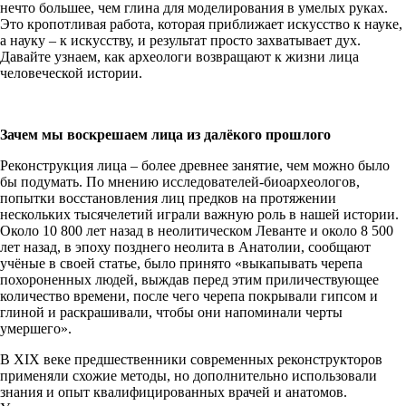
нечто большее, чем глина для моделирования в умелых руках.
Это кропотливая работа, которая приближает искусство к науке,
а науку – к искусству, и результат просто захватывает дух.
Давайте узнаем, как археологи возвращают к жизни лица
человеческой истории.
Зачем мы воскрешаем лица из далёкого прошлого
Реконструкция лица – более древнее занятие, чем можно было
бы подумать. По мнению исследователей-биоархеологов,
попытки восстановления лиц предков на протяжении
нескольких тысячелетий играли важную роль в нашей истории.
Около 10 800 лет назад в неолитическом Леванте и около 8 500
лет назад, в эпоху позднего неолита в Анатолии, сообщают
учёные в своей статье, было принято «выкапывать черепа
похороненных людей, выждав перед этим приличествующее
количество времени, после чего черепа покрывали гипсом и
глиной и раскрашивали, чтобы они напоминали черты
умершего».
В XIX веке предшественники современных реконструкторов
применяли схожие методы, но дополнительно использовали
знания и опыт квалифицированных врачей и анатомов.