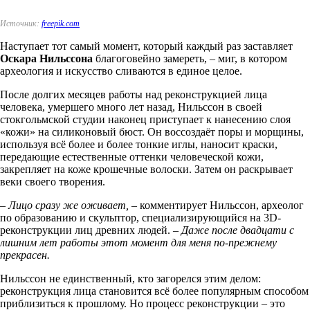
Источник:
freepik.com
Наступает тот самый момент, который каждый раз заставляет
Оскара Нильссона
благоговейно замереть, – миг, в котором
археология и искусство сливаются в единое целое.
После долгих месяцев работы над реконструкцией лица
человека, умершего много лет назад, Нильссон в своей
стокгольмской студии наконец приступает к нанесению слоя
«кожи» на силиконовый бюст. Он воссоздаёт поры и морщины,
используя всё более и более тонкие иглы, наносит краски,
передающие естественные оттенки человеческой кожи,
закрепляет на коже крошечные волоски. Затем он раскрывает
веки своего творения.
–
Лицо сразу же оживает,
–
комментирует Нильссон, археолог
по образованию и скульптор, специализирующийся на 3D-
реконструкции лиц древних людей.
– Даже после двадцати с
лишним лет работы этот момент для меня по-прежнему
прекрасен.
Нильссон не единственный, кто загорелся этим делом:
реконструкция лица становится всё более популярным способом
приблизиться к прошлому. Но процесс реконструкции – это