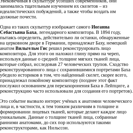
Увековечивая в скульптуре усопших современников, они
занимались тщательным изучением их скелетов – из
идеалистических побуждений, а также чтобы воздать им
должные почести.
Одна из таких скульптур изображает самого
Иоганна
Себастьяна Баха
, легендарного композитора. В 1894 году,
пытаясь определить, действительно ли останки, обнаруженные
на церковном дворе в Германии, принадлежат Баху, немецкий
анатом
Вильгельм Гис
решил реконструировать лицо
композитора. Для этого он наложил глину прямо на череп,
используя данные о средней толщине мягких тканей лица,
которые собрал, исследовав 27 человеческих трупов. Сходство
реконструированного лица с сохранившимися портретами Баха
убедило историков в том, что найденный скелет, скорее всего,
принадлежал покойному композитору (позднее этот факт
послужил основанием для перезахоронения Баха в Лейпциге, а
реконструкцию часто использовали для создания его портретов).
Это событие вызвало интерес учёных к анатомии человеческого
лица и, в частности, к тем тонким различиям в толщине и
формировании лицевых тканей, которые делают каждое лицо
уникальным. Данные о толщине тканей лица, собранные
ранними анатомами, до сих пор используются такими
реконструкторами, как Нильссон.