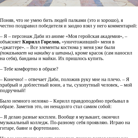
Поняв, что не умею бить людей палками (это и хорошо), я
честно поздравил победителя и заодно взял у него комментарий:
– Я – персонаж Даби из аниме «Моя геройская академия», –
объясняет
Кирилл Горелов,
«уничтоживший» меня в
«джаггере». – Все элементы костюма у меня уже были
(показывает на накидку и штаны)
, кроме красок (сам наносил
на себя), банданы и майки. Их пришлось купить.
– Тебе комфортно в образе?
– Конечно! – отвечает Даби, положив руку мне на плечо. – Я
храбрый и доблестный воин, а ты, сухопутный человек, – мой
подручный!
Было немного неловко – Кирилл правдоподобно пребывал в
образе. Заметив это, он ненадолго стал самим собой:
– Я делаю разные косплеи. Вообще я музыкант, окончил
музыкальный колледж. По-разному себя проявляю. Играю на
гитаре, баяне и фортепиано.