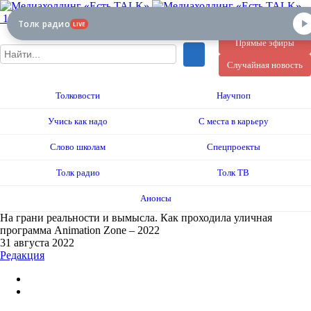
12+
Толк радио
LIVE
Прямые эфиры
Случайная новость
Толковости
Научпоп
Учись как надо
С места в карьеру
Слово школам
Спецпроекты
Толк радио
Толк ТВ
Анонсы
На грани реальности и вымысла. Как проходила уличная
программа Animation Zone – 2022
31 августа 2022
Редакция