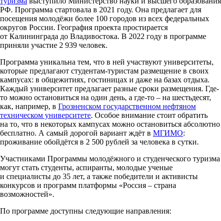
туризма
выступило Министерство науки и высшего образования
РФ. Программа стартовала в 2021 году. Она предлагает для
посещения молодёжи более 100 городов из всех федеральных
округов России. География проекта простирается
от Калининграда до Владивостока. В 2022 году в программе
приняли участие 2 939 человек.
Программа уникальна тем, что в ней участвуют университеты,
которые предлагают студентам-туристам размещение в своих
кампусах: в общежитиях, гостиницах и даже на базах отдыха.
Каждый университет предлагает разные сроки размещения. Где-
то можно остановиться на один день, а где-то – на шестьдесят,
как, например, в
Грозненском государственном нефтяном
техническом университете
. Особое внимание стоит обратить
на то, что в некоторых кампусах можно остановиться абсолютно
бесплатно. А самый дорогой вариант ждёт в
МГИМО
:
проживание обойдётся в 2 500 рублей за человека в сутки.
Участниками Программы молодёжного и студенческого туризма
могут стать студенты, аспиранты, молодые ученые
и специалисты до 35 лет, а также победители и активисты
конкурсов и программ платформы «Россия – страна
возможностей».
По программе доступны следующие направления: