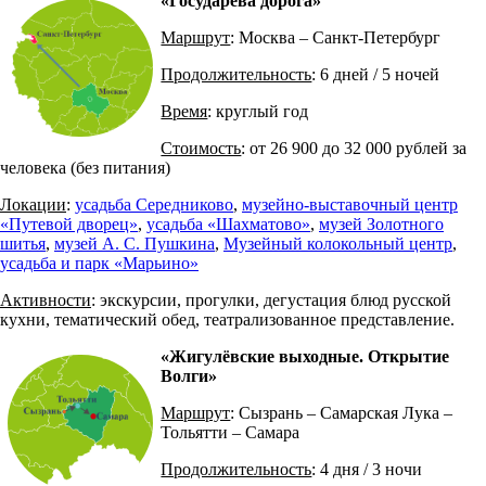
«Государева дорога»
Маршрут
: Москва – Санкт-Петербург
Продолжительность
: 6 дней / 5 ночей
Время
: круглый год
Стоимость
: от 26 900 до 32 000 рублей за
человека (без питания)
Локации
:
усадьба Середниково
,
музейно-выставочный центр
«Путевой дворец»
,
усадьба «Шахматово»
,
музей Золотного
шитья
,
музей А. С. Пушкина
,
Музейный колокольный центр
,
усадьба и парк «Марьино»
Активности
: экскурсии, прогулки, дегустация блюд русской
кухни, тематический обед, театрализованное представление.
«Жигулёвские выходные. Открытие
Волги»
Маршрут
: Сызрань – Самарская Лука –
Тольятти – Самара
Продолжительность
: 4 дня / 3 ночи