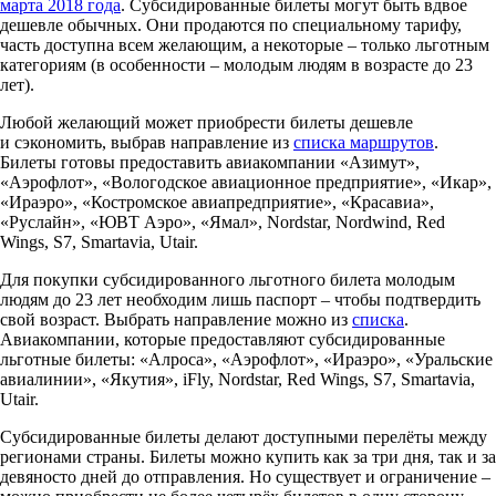
марта 2018 года
. Субсидированные билеты могут быть вдвое
дешевле обычных. Они продаются по специальному тарифу,
часть доступна всем желающим, а некоторые – только льготным
категориям (в особенности – молодым людям в возрасте до 23
лет).
Любой желающий может приобрести билеты дешевле
и сэкономить, выбрав направление из
списка маршрутов
.
Билеты готовы предоставить авиакомпании «Азимут»,
«Аэрофлот», «Вологодское авиационное предприятие», «Икар»,
«Ираэро», «Костромское авиапредприятие», «Красавиа»,
«Руслайн», «ЮВТ Аэро», «Ямал», Nordstar, Nordwind, Red
Wings, S7, Smartavia, Utair.
Для покупки субсидированного льготного билета молодым
людям до 23 лет необходим лишь паспорт – чтобы подтвердить
свой возраст. Выбрать направление можно из
списка
.
Авиакомпании, которые предоставляют субсидированные
льготные билеты: «Алроса», «Аэрофлот», «Ираэро», «Уральские
авиалинии», «Якутия», iFly, Nordstar, Red Wings, S7, Smartavia,
Utair.
Субсидированные билеты делают доступными перелёты между
регионами страны. Билеты можно купить как за три дня, так и за
девяносто дней до отправления. Но существует и ограничение –