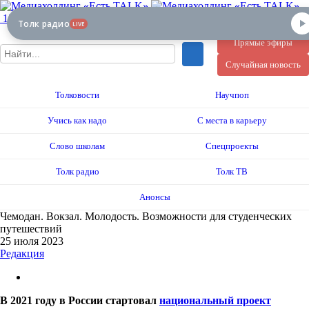
12+
Толк радио
LIVE
Прямые эфиры
Случайная новость
Толковости
Научпоп
Учись как надо
С места в карьеру
Слово школам
Спецпроекты
Толк радио
Толк ТВ
Анонсы
Чемодан. Вокзал. Молодость. Возможности для студенческих
путешествий
25 июля 2023
Редакция
В 2021 году в России стартовал
национальный проект