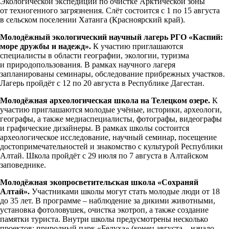
Экологической экспедиции по очистке Арктической зоны
от техногенного загрязнения. Слёт состоится с 1 по 15 августа
в сельском поселении Хатанга (Красноярский край).
Молодёжный экологический научный лагерь РГО «Каспий:
море дружбы и надежд».
К участию приглашаются
специалисты в области географии, экологии, туризма
и природопользования. В рамках научного лагеря
запланированы семинары, обследование прибрежных участков.
Лагерь пройдёт с 12 по 20 августа в Республике Дагестан.
Молодёжная археологическая школа на Телецком озере.
К
участию приглашаются молодые учёные, историки, археологи,
географы, а также медиаспециалисты, фотографы, видеографы
и графические дизайнеры. В рамках школы состоится
археологическое исследование, научный семинар, посещение
достопримечательностей и знакомство с культурой Республики
Алтай. Школа пройдёт с 29 июля по 7 августа в Алтайском
заповеднике.
Молодёжная экопросветительская школа «Сохраняй
Алтай».
Участниками школы могут стать молодые люди от 18
до 35 лет. В программе – наблюдение за дикими животными,
установка фотоловушек, очистка экотроп, а также создание
памятки туриста. Внутри школы предусмотрены несколько
проектов: природный парк «Белуха» (конец августа – начало