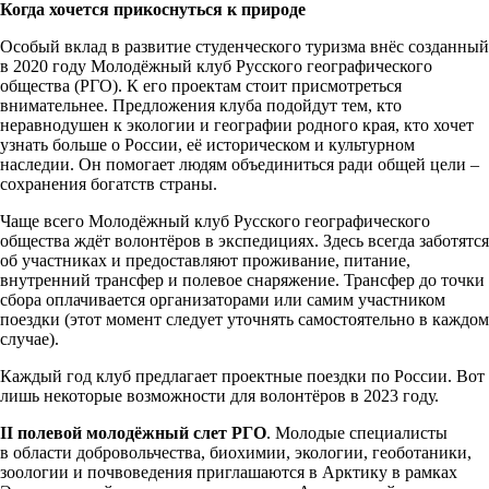
Когда хочется прикоснуться к природе
Особый вклад в развитие студенческого туризма внёс созданный
в 2020 году Молодёжный клуб Русского географического
общества (РГО). К его проектам стоит присмотреться
внимательнее. Предложения клуба подойдут тем, кто
неравнодушен к экологии и географии родного края, кто хочет
узнать больше о России, её историческом и культурном
наследии. Он помогает людям объединиться ради общей цели –
сохранения богатств страны.
Чаще всего Молодёжный клуб Русского географического
общества ждёт волонтёров в экспедициях. Здесь всегда заботятся
об участниках и предоставляют проживание, питание,
внутренний трансфер и полевое снаряжение. Трансфер до точки
сбора оплачивается организаторами или самим участником
поездки (этот момент следует уточнять самостоятельно в каждом
случае).
Каждый год клуб предлагает проектные поездки по России. Вот
лишь некоторые возможности для волонтёров в 2023 году.
II
полевой молодёжный слет РГО
. Молодые специалисты
в области добровольчества, биохимии, экологии, геоботаники,
зоологии и почвоведения приглашаются в Арктику в рамках