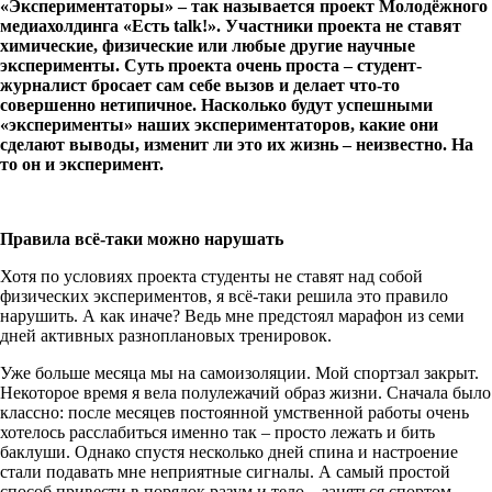
«Экспериментаторы» – так называется проект Молодёжного
медиахолдинга «Есть talk!». Участники проекта не ставят
химические, физические или любые другие научные
эксперименты. Суть проекта очень проста – студент-
журналист бросает сам себе вызов и делает что-то
совершенно нетипичное. Насколько будут успешными
«эксперименты» наших экспериментаторов, какие они
сделают выводы, изменит ли это их жизнь – неизвестно. На
то он и эксперимент.
Правила всё-таки можно нарушать
Хотя по условиях проекта студенты не ставят над собой
физических экспериментов, я всё-таки решила это правило
нарушить. А как иначе? Ведь мне предстоял марафон из семи
дней активных разноплановых тренировок.
Уже больше месяца мы на самоизоляции. Мой спортзал закрыт.
Некоторое время я вела полулежачий образ жизни. Сначала было
классно: после месяцев постоянной умственной работы очень
хотелось расслабиться именно так – просто лежать и бить
баклуши. Однако спустя несколько дней спина и настроение
стали подавать мне неприятные сигналы. А самый простой
способ привести в порядок разум и тело – заняться спортом.