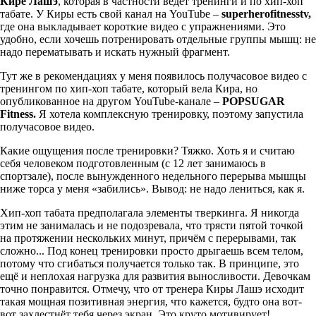
Кире Лашэ
, которая в частности ведёт тренинги и по хип-хоп
табате. У Киры есть свой канал на YouTube –
superherofitnesstv
,
где она выкладывает короткие видео с упражнениями. Это
удобно, если хочешь потренировать отдельные группы мышц: не
надо перематывать и искать нужный фрагмент.
Тут же в рекомендациях у меня появилось получасовое видео с
тренингом по хип-хоп табате, который вела Кира, но
опубликованное на другом YouTube-канале –
POPSUGAR
Fitness
.
Я хотела комплексную тренировку, поэтому запустила
получасовое видео.
Какие ощущения после тренировки? Тяжко. Хоть я и считаю
себя человеком подготовленным (с 12 лет занимаюсь в
спортзале), после вынужденного недельного перерыва мышцы
ниже торса у меня «забились». Вывод: не надо лениться, как я.
Хип-хоп табата предполагала элементы тверкинга. Я никогда
этим не занималась и не подозревала, что трясти пятой точкой
на протяжении нескольких минут, причём с перерывами, так
сложно... Под конец тренировки просто дрыгаешь всем телом,
потому что сгибаться получается только так. В принципе, это
ещё и неплохая нагрузка для развития выносливости. Девочкам
точно понравится. Отмечу, что от тренера Киры Лашэ исходит
такая мощная позитивная энергия, что кажется, будто она вот-
вот захлестнёт тебя через экран. Это круто мотивирует!