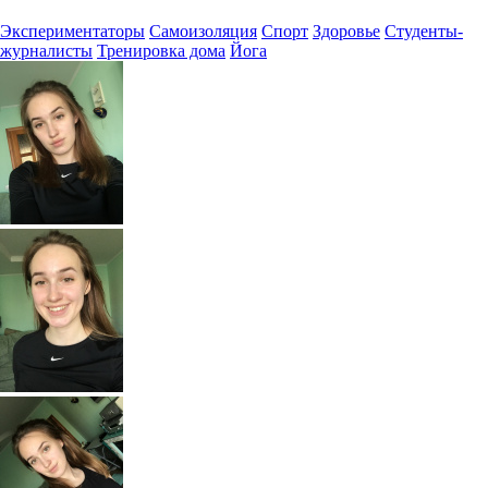
Экспериментаторы
Самоизоляция
Спорт
Здоровье
Студенты-
журналисты
Тренировка дома
Йога