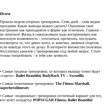
Итоги
Прошла неделя упорных тренировок. Семь дней – семь видов
программ. Какие выводы можно сделать? Оцениваю своё
настроение как приподнятое и форму как отличную. Главное –
не лениться! Жизнь в самоизоляции надо воспринимать как
неплохую возможность – отоспаться, прочитать, послушать,
посмотреть то, что давно хотел, и, конечно, заняться спортом,
если никогда этого не делал. В интернете множество полезных
бесплатных каналов с тренировками под любой запрос. Стоит
только попробовать – и тебя уже затянуло.
• Самые трудные тренировки, от которых мышцы точно будут
«гореть»:
Ballet
Beautiful
,
BodyRock
TV
–
Sweatflix
• Самые позитивные тренировки:
The Fitness Marshall,
superherofitnesstv
• Самые «подвижные» тренировки (отличный вариант для тех,
кто хочет похудеть):
POPSUGAR
Fitness
,
Ballet
Beautiful