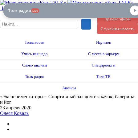
12+
Толк радио
LIVE
Прямые эфиры
Случайная новость
Толковости
Научпоп
Учись как надо
С места в карьеру
Слово школам
Спецпроекты
Толк радио
Толк ТВ
Анонсы
«Экспериментаторы». Спортивный зал дома: я качок, балерина
и йог
23 апреля 2020
Олеся Коваль