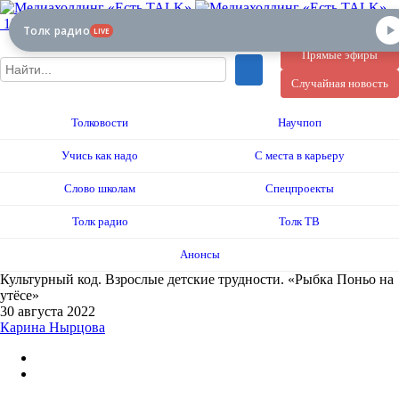
12+
Толк радио
LIVE
Прямые эфиры
Случайная новость
Толковости
Научпоп
Учись как надо
С места в карьеру
Слово школам
Спецпроекты
Толк радио
Толк ТВ
Анонсы
Культурный код. Взрослые детские трудности. «Рыбка Поньо на
утёсе»
30 августа 2022
Карина Нырцова