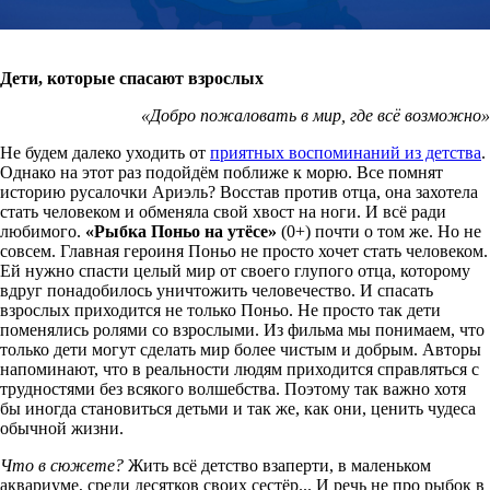
Дети, которые спасают взрослых
«Добро пожаловать в мир, где всё возможно»
Не будем далеко уходить от
приятных воспоминаний из детства
.
Однако на этот раз подойдём поближе к морю. Все помнят
историю русалочки Ариэль? Восстав против отца, она захотела
стать человеком и обменяла свой хвост на ноги. И всё ради
любимого.
«Рыбка Поньо на утёсе»
(0+) почти о том же. Но не
совсем. Главная героиня Поньо не просто хочет стать человеком.
Ей нужно спасти целый мир от своего глупого отца, которому
вдруг понадобилось уничтожить человечество. И спасать
взрослых приходится не только Поньо. Не просто так дети
поменялись ролями со взрослыми. Из фильма мы понимаем, что
только дети могут сделать мир более чистым и добрым. Авторы
напоминают, что в реальности людям приходится справляться с
трудностями без всякого волшебства. Поэтому так важно хотя
бы иногда становиться детьми и так же, как они, ценить чудеса
обычной жизни.
Что в сюжете?
Жить всё детство взаперти, в маленьком
аквариуме, среди десятков своих сестёр... И речь не про рыбок в