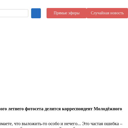
Прямые эфиры
Случайная новость
ого летнего фотосета делится корреспондент Молодёжного
аете, что выложить-то особо и нечего... Это частая ошибка –