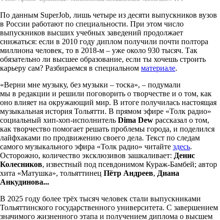
По данным SuperJob, лишь четыре из десяти выпускников вузов
в России работают по специальности. При этом число
выпускников высших учебных заведений продолжает
снижаться: если в 2010 году диплом получили почти полтора
миллиона человек, то в 2018-м – уже около 930 тысяч. Так
обязательно ли высшее образование, если ты хочешь строить
карьеру сам? Разбираемся в специальном
материале
.
«Верни мне музыку, без музыки – тоска», – подумали
мы в редакции и решили поговорить о творчестве и о том, как
оно влияет на окружающий мир. В итоге получилась настоящая
музыкальная история Тольятти. В прямом эфире «Толк радио»
социальный хип-хоп-исполнитель
Dima Dew
рассказал о том,
как творчество помогает решать проблемы города, и поделился
лайфхаками по продвижению своего дела. Текст по следам
самого музыкального эфира «Толк радио» читайте
здесь
.
Осторожно, количество эксклюзивов зашкаливает:
Денис
Колесников
, известный под псевдонимом Кураж-Бамбей; автор
хита «Матушка», тольяттинец
Пётр Андреев
,
Диана
Анкудинова...
В 2025 году более трёх тысяч человек стали выпускниками
Тольяттинского государственного университета. С завершением
значимого жизненного этапа и получением диплома о высшем