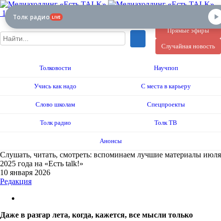
12+
Толк радио
LIVE
Прямые эфиры
Случайная новость
Толковости
Научпоп
Учись как надо
С места в карьеру
Слово школам
Спецпроекты
Толк радио
Толк ТВ
Анонсы
Слушать, читать, смотреть: вспоминаем лучшие материалы июля
2025 года на «Есть talk!»
10 января 2026
Редакция
Даже в разгар лета, когда, кажется, все мысли только