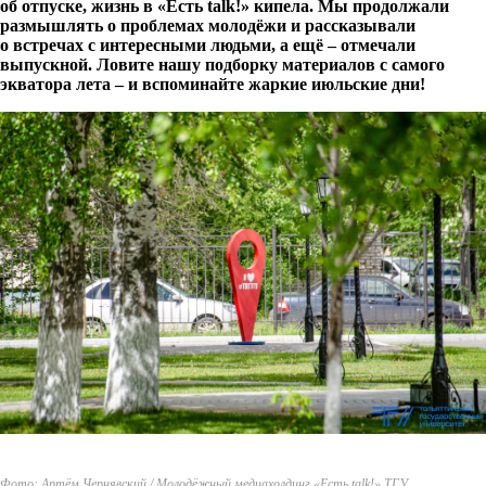
об отпуске, жизнь в «Есть talk!» кипела. Мы продолжали
размышлять о проблемах молодёжи и рассказывали
о встречах с интересными людьми, а ещё – отмечали
выпускной. Ловите нашу подборку материалов с самого
экватора лета – и вспоминайте жаркие июльские дни!
Фото: Артём Чернявский / Молодёжный медиахолдинг «Есть talk!» ТГУ