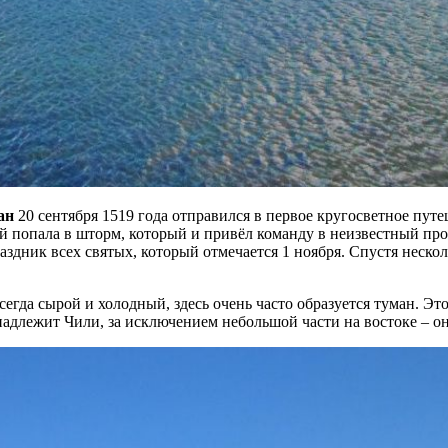
ан
20 сентября 1519 года отправился в первое кругосветное пут
блей попала в шторм, который и привёл команду в неизвестный п
аздник всех святых, который отмечается 1 ноября. Спустя неско
егда сырой и холодный, здесь очень часто образуется туман. Эт
надлежит Чили, за исключением небольшой части на востоке – он