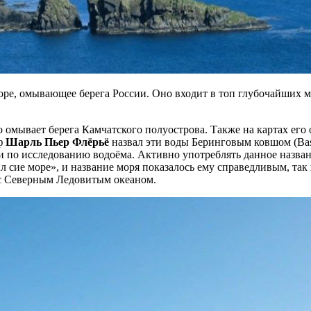
оре, омывающее берега России. Оно входит в топ глубочайших мо
 омывает берега Камчатского полуострова. Также на картах его о
аф
Шарль Пьер Флёрьё
назвал эти воды Беринговым ковшом (Bass
 по исследованию водоёма. Активно употреблять данное названи
 сие море», и название моря показалось ему справедливым, так 
 с Северным Ледовитым океаном.