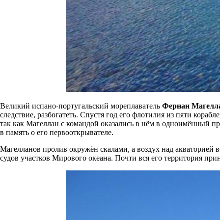
Великий испано-португальский мореплаватель
Фернан Магелл
следствие, разбогатеть. Спустя год его флотилия из пяти кора
так как Магеллан с командой оказались в нём в одноимённый пр
в память о его первооткрывателе.
Магелланов пролив окружён скалами, а воздух над акваторией вс
судов участков Мирового океана. Почти вся его территория при