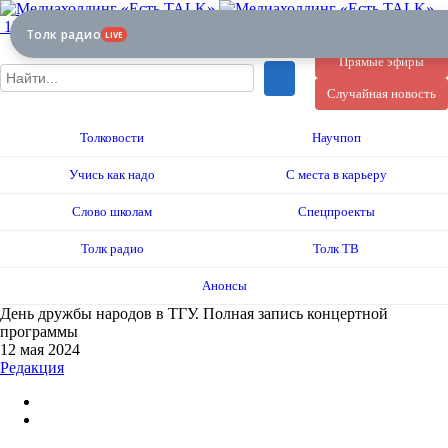
12+
Толк радио
LIVE
Прямые эфиры
Случайная новость
Толковости
Научпоп
Учись как надо
С места в карьеру
Слово школам
Спецпроекты
Толк радио
Толк ТВ
Анонсы
День дружбы народов в ТГУ. Полная запись концертной
программы
12 мая 2024
Редакция