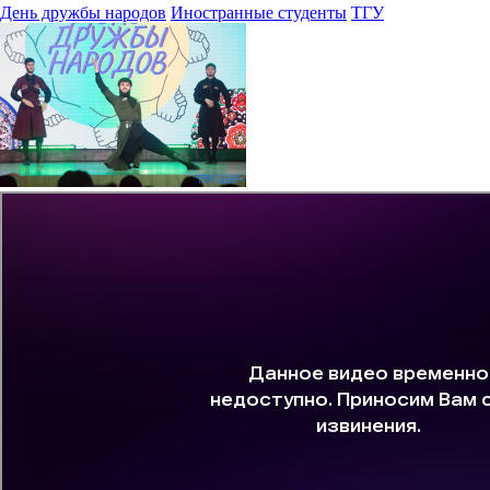
День дружбы народов
Иностранные студенты
ТГУ