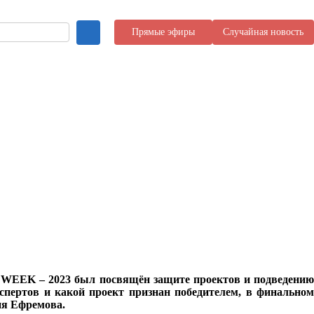
Прямые эфиры
Случайная новость
P WEEK – 2023 был посвящён защите проектов и подведению
спертов и какой проект признан победителем, в финальном
ия Ефремова.