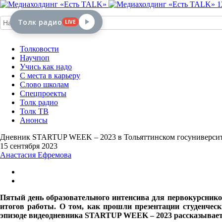
1
Толк радио
LIVE
Толковости
Научпоп
Учись как надо
С места в карьеру
Слово школам
Спецпроекты
Толк радио
Толк ТВ
Анонсы
Дневник STARTUP WEEK – 2023 в Тольяттинском госуниверсит
15 сентября 2023
Анастасия Ефремова
Пятый день образовательного интенсива для первокурсник
итогов работы. О том, как прошли презентации студенчес
эпизоде видеодневника
STARTUP WEEK – 2023
рассказывает