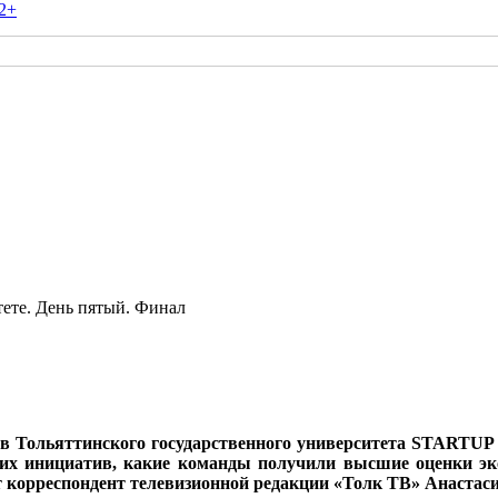
2+
ете. День пятый. Финал
ов Тольяттинского государственного университета STARTU
ких инициатив, какие команды получили высшие оценки эк
 корреспондент телевизионной редакции «Толк ТВ» Анастас