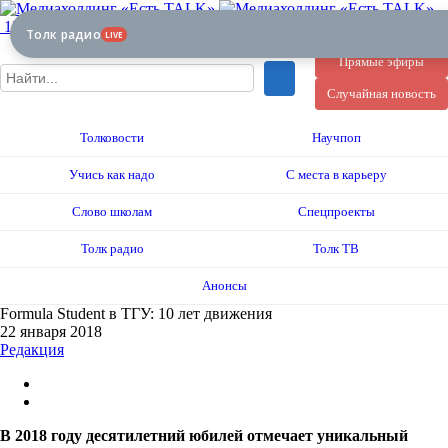
12+
Толк радио
LIVE
Прямые эфиры
Случайная новость
Толковости
Научпоп
Учись как надо
С места в карьеру
Слово школам
Спецпроекты
Толк радио
Толк ТВ
Анонсы
Formula Student в ТГУ: 10 лет движения
22 января 2018
Редакция
В 2018 году десятилетний юбилей отмечает уникальный