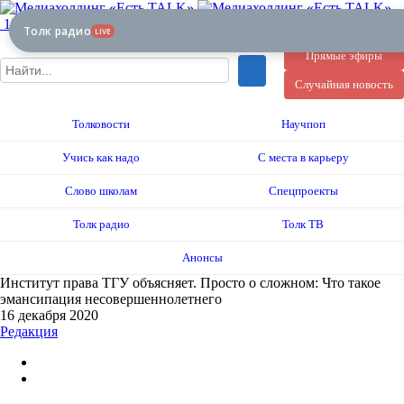
12+
Толк радио
LIVE
Прямые эфиры
Случайная новость
Толковости
Научпоп
Учись как надо
С места в карьеру
Слово школам
Спецпроекты
Толк радио
Толк ТВ
Анонсы
Институт права ТГУ объясняет. Просто о сложном: Что такое
эмансипация несовершеннолетнего
16 декабря 2020
Редакция