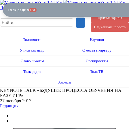
12+
Толк радио
LIVE
Прямые эфиры
Случайная новость
Толковости
Научпоп
Учись как надо
С места в карьеру
Слово школам
Спецпроекты
Толк радио
Толк ТВ
Анонсы
KEYNOTE TALK «БУДУЩЕЕ ПРОЦЕССА ОБУЧЕНИЯ НА
БАЗЕ ИГР»
27 октября 2017
Редакция