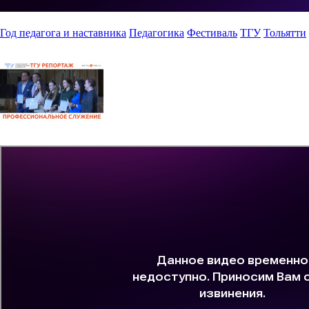
Год педагога и наставника
Педагогика
Фестиваль
ТГУ
Тольятти