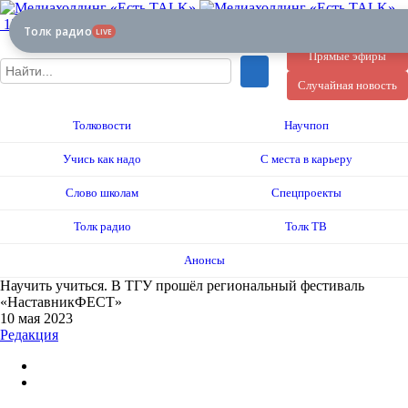
12+
Толк радио
LIVE
Прямые эфиры
Случайная новость
Толковости
Научпоп
Учись как надо
С места в карьеру
Слово школам
Спецпроекты
Толк радио
Толк ТВ
Анонсы
Научить учиться. В ТГУ прошёл региональный фестиваль
«НаставникФЕСТ»
10 мая 2023
Редакция