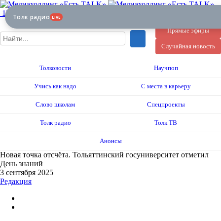
12+
Толк радио
LIVE
Прямые эфиры
Случайная новость
Толковости
Научпоп
Учись как надо
С места в карьеру
Слово школам
Спецпроекты
Толк радио
Толк ТВ
Анонсы
Новая точка отсчёта. Тольяттинский госуниверситет отметил
День знаний
3 сентября 2025
Редакция