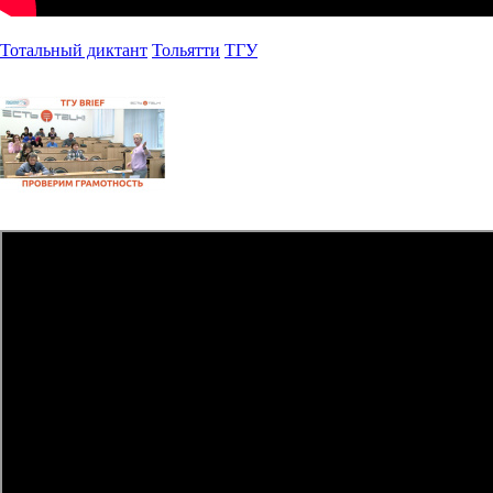
Тотальный диктант
Тольятти
ТГУ