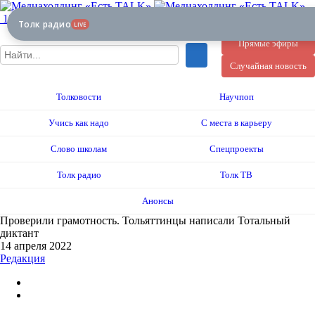
12+
Толк радио
LIVE
Прямые эфиры
Случайная новость
Толковости
Научпоп
Учись как надо
С места в карьеру
Слово школам
Спецпроекты
Толк радио
Толк ТВ
Анонсы
Проверили грамотность. Тольяттинцы написали Тотальный
диктант
14 апреля 2022
Редакция