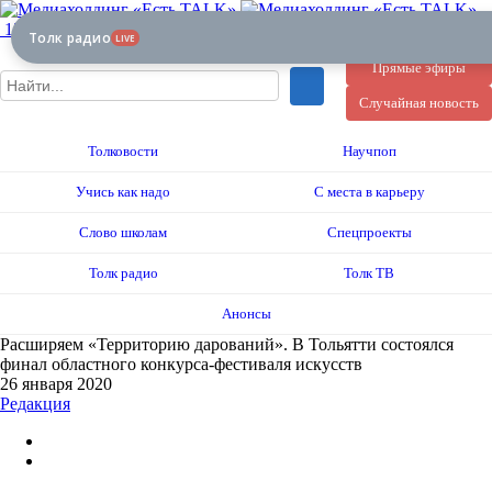
12+
Толк радио
LIVE
Прямые эфиры
Случайная новость
Толковости
Научпоп
Учись как надо
С места в карьеру
Слово школам
Спецпроекты
Толк радио
Толк ТВ
Анонсы
Расширяем «Территорию дарований». В Тольятти состоялся
финал областного конкурса-фестиваля искусств
26 января 2020
Редакция