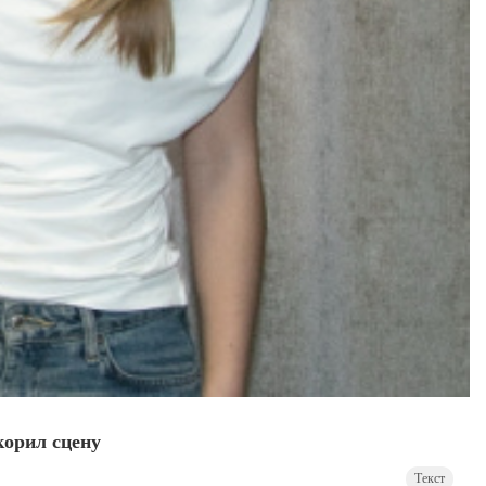
корил сцену
Текст