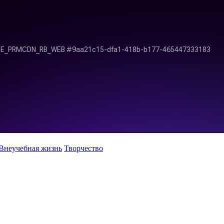
Внеучебная жизнь
Творчество