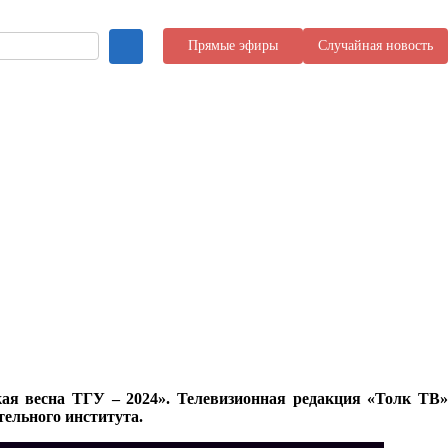
Прямые эфиры
Случайная новость
кая весна ТГУ – 2024». Телевизионная редакция «Толк ТВ»
ельного института.