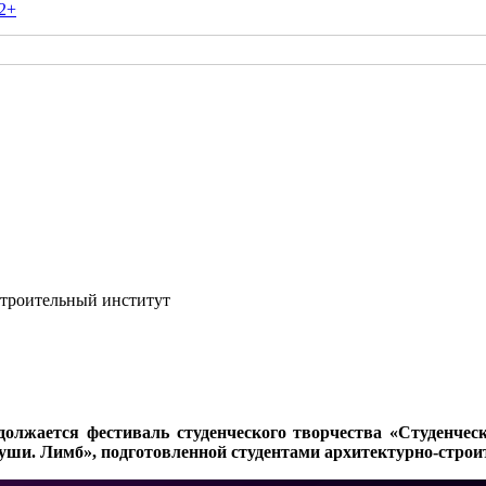
2+
строительный институт
должается фестиваль студенческого творчества «Студенчес
ши. Лимб», подготовленной студентами архитектурно-строит